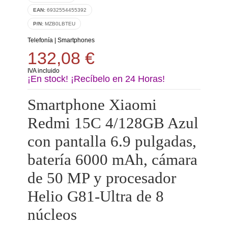
EAN:
6932554455392
P/N:
MZB0LBTEU
Telefonía
|
Smartphones
132,08 €
IVA incluido
¡En stock! ¡Recíbelo en 24 Horas!
Smartphone Xiaomi
Redmi 15C 4/128GB Azul
con pantalla 6.9 pulgadas,
batería 6000 mAh, cámara
de 50 MP y procesador
Helio G81-Ultra de 8
núcleos