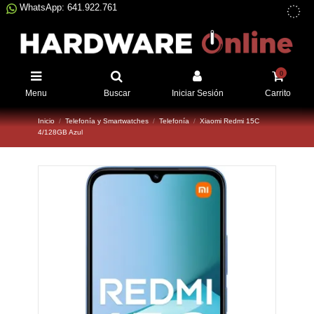
WhatsApp: 641.922.761
0
Menu
Buscar
Iniciar Sesión
Carrito
Inicio
Telefonía y Smartwatches
Telefonía
Xiaomi Redmi 15C
4/128GB Azul