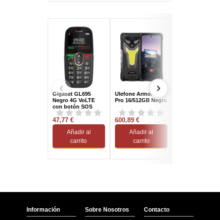
Gigaset GL695
Ulefone Armor 34
Gigaset E270 D
Negro 4G VoLTE
Pro 16/512GB Negro
Teléfonos DECT
con botón SOS
Negros
47,77 €
600,89 €
47,37 €
Añadir al
Añadir al
Añadir al
carrito
carrito
carrito
Información
Sobre Nosotros
Contacto