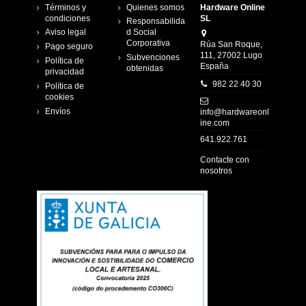
Términos y
Quienes somos
Hardware Online
condiciones
SL
Responsabilida
Aviso legal
d Social
Corporativa
Rúa San Roque,
Pago seguro
111, 27002 Lugo
Subvenciones
Política de
España
obtenidas
privacidad
982 22 40 30
Política de
cookies
Envíos
info@hardwareonl
ine.com
641.922.761
Contacte con
nosotros