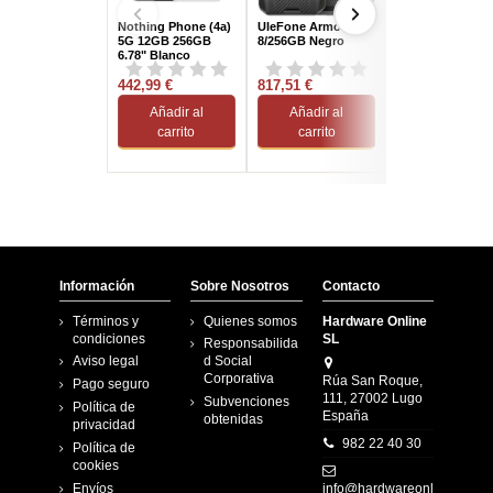
Nothing Phone (4a)
UleFone Armor 21
SPC Discovery 3
5G 12GB 256GB
8/256GB Negro
4/128GB Gris
6.78" Blanco
442,99 €
817,51 €
119,00 €
Añadir al
Añadir al
Añadir al
carrito
carrito
carrito
Información
Sobre Nosotros
Contacto
Términos y
Quienes somos
Hardware Online
condiciones
SL
Responsabilida
Aviso legal
d Social
Corporativa
Rúa San Roque,
Pago seguro
111, 27002 Lugo
Subvenciones
Política de
España
obtenidas
privacidad
982 22 40 30
Política de
cookies
Envíos
info@hardwareonl