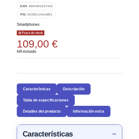
EAN:
4894461837444
P/N:
5030D-2AALWE2
Smartphones
Fuera de stock
109,00 €
IVA incluido
Características
Descripción
Tabla de especificaciones
Detalles del producto
Información extra
Características