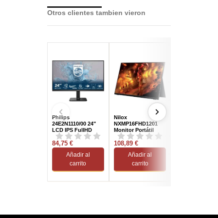
Otros clientes tambien vieron
Philips
Nilox
LG 27U631A-B 2
24E2N1110/00 24"
NXMP16FHD1201
LED IPS QHD 1
LCD IPS FullHD
Monitor Portátil
120Hz
16,1" WUXGA 120Hz
84,75 €
IPS USB-C VESA
108,89 €
140,60 €
Añadir al
Añadir al
Añadir al
carrito
carrito
carrito