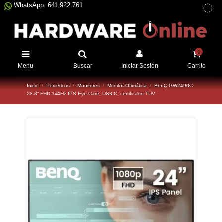
WhatsApp: 641.922.761
0
Menu
Buscar
Iniciar Sesión
Carrito
Inicio
Periféricos
Monitores
Monitor Ofimática
BenQ GW2490C
23.8” FHD 144Hz IPS Eye-Care, USB-C, certificado TÜV