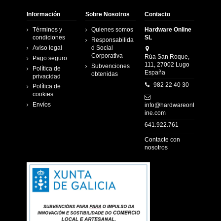
Información
Sobre Nosotros
Contacto
Términos y
Quienes somos
Hardware Online
condiciones
SL
Responsabilida
Aviso legal
d Social
Corporativa
Rúa San Roque,
Pago seguro
111, 27002 Lugo
Subvenciones
Política de
España
obtenidas
privacidad
982 22 40 30
Política de
cookies
Envíos
info@hardwareonl
ine.com
641.922.761
Contacte con
nosotros