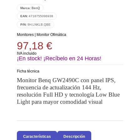
Marca:
BenQ
EAN:
4718755096938
P/N:
9H.LNKLB.QBE
Monitores
|
Monitor Ofimática
97,18 €
IVA incluido
¡En stock! ¡Recíbelo en 24 Horas!
Ficha técnica
Monitor Benq GW2490C con panel IPS,
frecuencia de actualización 144 Hz,
resolución Full HD y tecnología Low Blue
Light para mayor comodidad visual
Características
Descripción