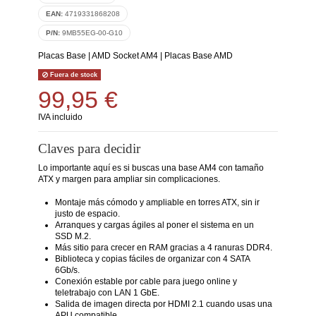
EAN:
4719331868208
P/N:
9MB55EG-00-G10
Placas Base
|
AMD Socket AM4
|
Placas Base AMD
Fuera de stock
99,95 €
IVA incluido
Claves para decidir
Lo importante aquí es si buscas una base AM4 con tamaño
ATX y margen para ampliar sin complicaciones.
Montaje más cómodo y ampliable en torres ATX, sin ir
justo de espacio.
Arranques y cargas ágiles al poner el sistema en un
SSD M.2.
Más sitio para crecer en RAM gracias a 4 ranuras DDR4.
Biblioteca y copias fáciles de organizar con 4 SATA
6Gb/s.
Conexión estable por cable para juego online y
teletrabajo con LAN 1 GbE.
Salida de imagen directa por HDMI 2.1 cuando usas una
APU compatible.