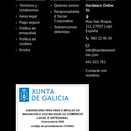
Términos y
Quienes somos
Hardware Online
condiciones
SL
Responsabilida
Aviso legal
d Social
Corporativa
Rúa San Roque,
Pago seguro
111, 27002 Lugo
Subvenciones
Política de
España
obtenidas
privacidad
982 22 40 30
Política de
cookies
Envíos
info@hardwareonl
ine.com
641.922.761
Contacte con
nosotros