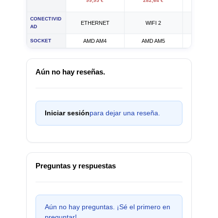
99,95 €
282,64 €
56,17
CONECTIVID
ETHERNET
WIFI 2
ETHER
AD
SOCKET
AMD AM4
AMD AM5
AMD A
Aún no hay reseñas.
Iniciar sesión
para dejar una reseña.
Preguntas y respuestas
Aún no hay preguntas. ¡Sé el primero en
preguntar!