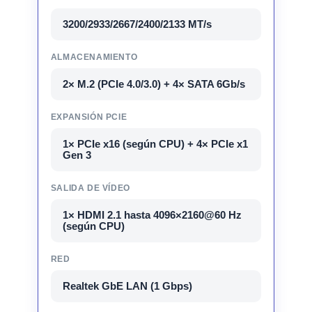
3200/2933/2667/2400/2133 MT/s
ALMACENAMIENTO
2× M.2 (PCIe 4.0/3.0) + 4× SATA 6Gb/s
EXPANSIÓN PCIE
1× PCIe x16 (según CPU) + 4× PCIe x1
Gen 3
SALIDA DE VÍDEO
1× HDMI 2.1 hasta 4096×2160@60 Hz
(según CPU)
RED
Realtek GbE LAN (1 Gbps)