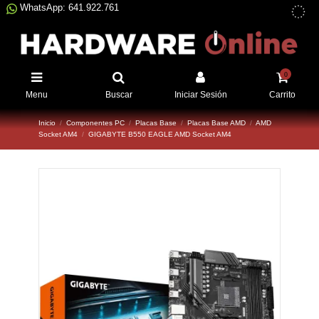
WhatsApp: 641.922.761
0
Menu
Buscar
Iniciar Sesión
Carrito
Inicio
Componentes PC
Placas Base
Placas Base AMD
AMD
Socket AM4
GIGABYTE B550 EAGLE AMD Socket AM4