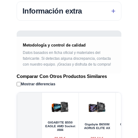
Información extra
Metodología y control de calidad
Datos basados en ficha oficial y materiales del
fabricante. Si detectas alguna discrepancia, contacta
con nuestro equipo. ¡Gracias y disfruta de tu compra!
Comparar Con Otros Productos Similares
Mostrar diferencias
GIGABYTE B550
Gigabyte B650M
Gigabyte A
EAGLE AMD Socket
AORUS ELITE AX
Prim
AM4