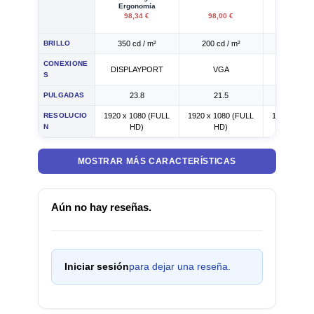
Ergonomía
98,34 €
98,00 €
105,00
BRILLO
350 cd / m²
200 cd / m²
250 cd /
CONEXIONE
DISPLAYPORT
VGA
VGA
S
PULGADAS
23.8
21.5
23.8
RESOLUCIO
1920 x 1080 (FULL
1920 x 1080 (FULL
1920 x 108
N
HD)
HD)
HD)
MOSTRAR MÁS CARACTERÍSTICAS
Aún no hay reseñas.
Iniciar sesión
para dejar una reseña.