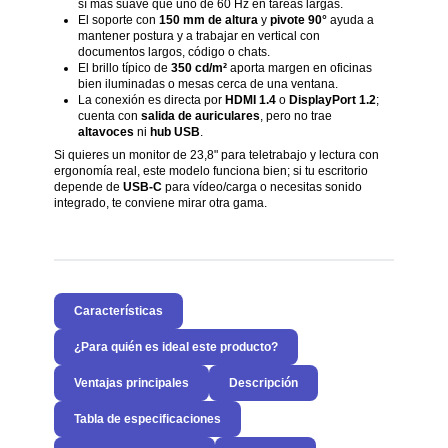
sí más suave que uno de 60 Hz en tareas largas.
El soporte con
150 mm de altura
y
pivote 90°
ayuda a
mantener postura y a trabajar en vertical con
documentos largos, código o chats.
El brillo típico de
350 cd/m²
aporta margen en oficinas
bien iluminadas o mesas cerca de una ventana.
La conexión es directa por
HDMI 1.4
o
DisplayPort 1.2
;
cuenta con
salida de auriculares
, pero no trae
altavoces
ni
hub USB
.
Si quieres un monitor de 23,8" para teletrabajo y lectura con
ergonomía real, este modelo funciona bien; si tu escritorio
depende de
USB-C
para vídeo/carga o necesitas sonido
integrado, te conviene mirar otra gama.
Características
¿Para quién es ideal este producto?
Ventajas principales
Descripción
Tabla de especificaciones