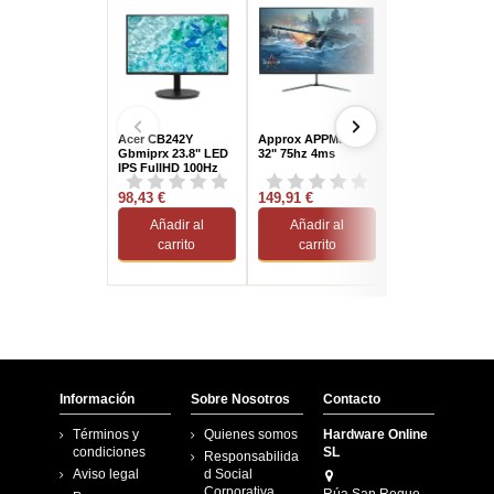
Acer CB242Y
Approx APPM32B
Aoc 27B3HA2 27
Gbmiprx 23.8" LED
32" 75hz 4ms
LED IPS FullHD
IPS FullHD 100Hz
100Hz
98,43 €
149,91 €
103,82 €
Añadir al
Añadir al
Añadir al
carrito
carrito
carrito
Información
Sobre Nosotros
Contacto
Términos y
Quienes somos
Hardware Online
condiciones
SL
Responsabilida
Aviso legal
d Social
Corporativa