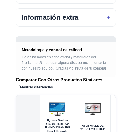
Información extra
Metodología y control de calidad
Datos basados en ficha oficial y materiales del
fabricante. Si detectas alguna discrepancia, contacta
con nuestro equipo. ¡Gracias y disfruta de tu compra!
Comparar Con Otros Productos Similares
Mostrar diferencias
iiyama ProLite
XB2491H-B1 24"
Asus VP228DE
Asus VA2
FullHD 120Hz IPS
21.5" LCD FullHD
23.8" LED 
Bisel Delgado