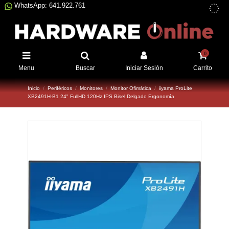
WhatsApp: 641.922.761
0
Menu
Buscar
Iniciar Sesión
Carrito
Inicio
Periféricos
Monitores
Monitor Ofimática
iiyama ProLite
XB2491H-B1 24" FullHD 120Hz IPS Bisel Delgado Ergonomía