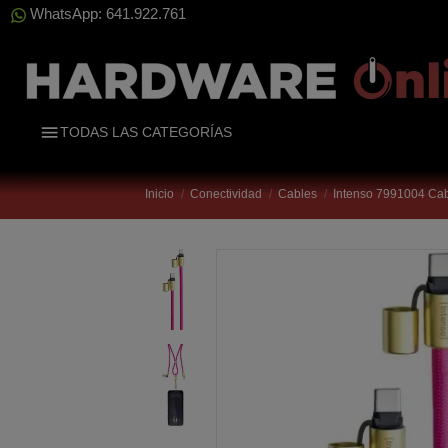
WhatsApp: 641.922.761
TODAS LAS CATEGORÍAS
Inicio
Conectividad
Cables
Intenso 7991004 Ca