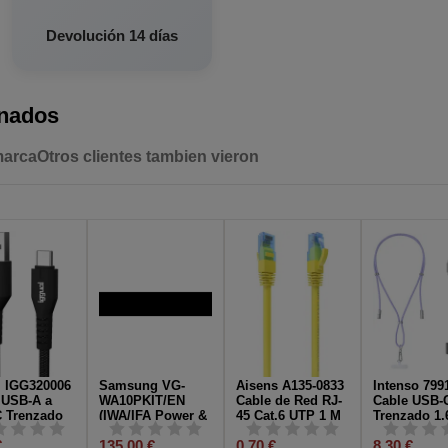
Devolución 14 días
onados
marca
Otros clientes tambien vieron
l IGG320006
Samsung VG-
Aisens A135-0833
Intenso 799
 USB-A a
WA10PKIT/EN
Cable de Red RJ-
Cable USB-
 Trenzado
(IWA/IFA Power &
45 Cat.6 UTP 1 M
Trenzado 1
Negro
Data Cables)
Amarillo
Lila
€
135,00 €
0,70 €
8,30 €