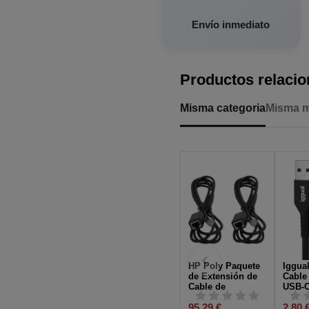
Envío inmediato
Productos relaci
Misma categoria
Misma 
HP Poly Paquete
Iggua
de Extensión de
Cable
Cable de
USB-C
Micrófono de
1,8M 
95,29 €
2,80 
Expansión Poly