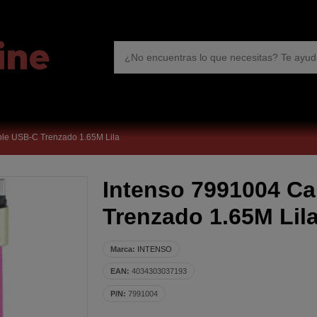
ble USB-C Trenzado 1.65M Lila
Intenso 7991004 C
Trenzado 1.65M Lil
Marca:
INTENSO
EAN:
4034303037193
P/N:
7991004