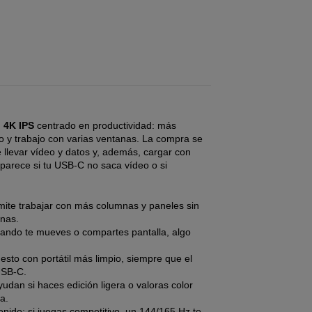
 4K IPS
centrado en productividad: más
xto y trabajo con varias ventanas. La compra se
llevar vídeo y datos y, además, cargar con
 aparece si tu USB-C no saca vídeo o si
ite trabajar con más columnas y paneles sin
anas.
ando te mueves o compartes pantalla, algo
esto con portátil más limpio, siempre que el
SB-C.
udan si haces edición ligera o valoras color
a.
enido; si juegas competitivo, un 144/165 Hz te