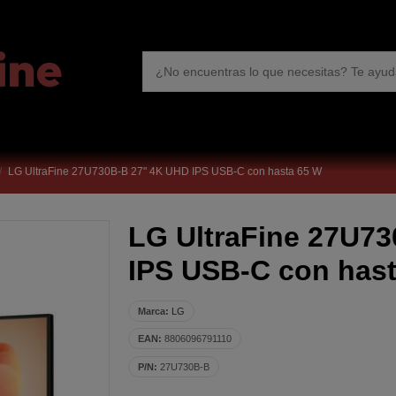
LG UltraFine 27U730B-B 27" 4K UHD IPS USB-C con hasta 65 W
LG UltraFine 27U7
IPS USB-C con has
Marca:
LG
EAN:
8806096791110
P/N:
27U730B-B