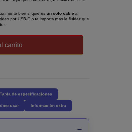
ecialmente bien si quieres
un solo cable
al
a vídeo por USB-C o te importa más la fluidez que
tor.
l carrito
Tabla de especificaciones
ómo usar
Información extra