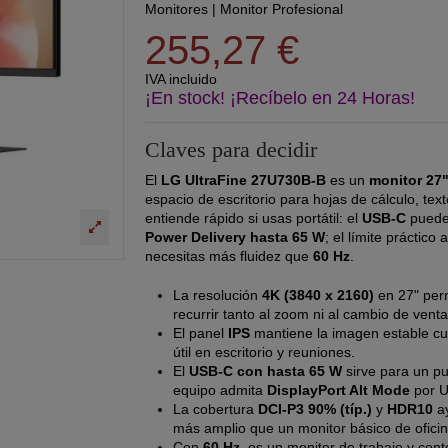
Monitores
|
Monitor Profesional
255,27 €
IVA incluido
¡En stock! ¡Recíbelo en 24 Horas!
Claves para decidir
El
LG UltraFine 27U730B-B
es un
monitor 27"
espacio de escritorio para hojas de cálculo, te
entiende rápido si usas portátil: el
USB-C
puede 
Power Delivery hasta 65 W
; el límite práctico
necesitas más fluidez que
60 Hz
.
La resolución
4K (3840 x 2160)
en 27" perm
recurrir tanto al zoom ni al cambio de vent
El panel
IPS
mantiene la imagen estable cu
útil en escritorio y reuniones.
El
USB-C con hasta 65 W
sirve para un pu
equipo admita
DisplayPort Alt Mode
por U
La cobertura
DCI-P3 90% (típ.)
y
HDR10
ay
más amplio que un monitor básico de oficin
Con
60 Hz
, es un monitor de trabajo y cont