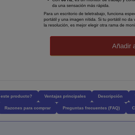
da una sensación más rápida.
Para un escritorio de teletrabajo, funciona esp
portátil y una imagen nítida. Si tu portátil no d
la resolución, es mejor elegir otra rama de moni
Añadir a
l este producto?
Ventajas principales
Descripción
Razones para comprar
Preguntas frecuentes (FAQ)
C