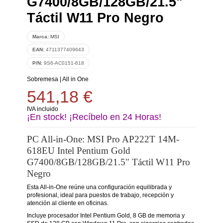
G7400/8GB/128GB/21.5"
Táctil W11 Pro Negro
Marca:
MSI
EAN:
4711377409643
P/N:
9S6-AC0151-618
Sobremesa
|
All in One
541,18 €
IVA incluido
¡En stock! ¡Recíbelo en 24 Horas!
PC All-in-One: MSI Pro AP222T 14M-
618EU Intel Pentium Gold
G7400/8GB/128GB/21.5" Táctil W11 Pro
Negro
Esta All-in-One reúne una configuración equilibrada y
profesional, ideal para puestos de trabajo, recepción y
atención al cliente en oficinas.
Incluye procesador Intel Pentium Gold, 8 GB de memoria y