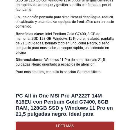
SSD de 128 GB con Windows 11 Pro, con sinergias centradas
en rapidez de arranque y gestión sencilla confirmadas por el
fabricante.
Es una opción pensada para simplificar el despliegue, reducir
el cableado y estandarizar equipos de front office con un coste
contenido.
Beneficios clave:
Intel Pentium Gold G7400, 8 GB de
memoria, SSD 128 GB, Windows 11 Pro preinstalado, pantalla
de 21,5 pulgadas, formato todo en uno, color Negro, diseño
compacto para mostrador, arranque rápido, uso cómodo en
oficina
Diferenciadores:
Windows 11 Pro de serie, formato 21,5
pulgadas Negro orientado a espacios de atención.
Para más detalles, consulta la sección Características.
PC All in One MSI Pro AP222T 14M-
618EU con Pentium Gold G7400, 8GB
RAM, 128GB SSD y Windows 11 Pro en
21,5 pulgadas negro. Ideal para
recepción y mostrador
LEER MÁS
PC All in One MSI Pro AP222T 14M-618EU Intel Pentium Gold