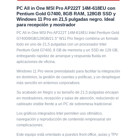
G7400/8GB/128GB/21.5" W11 Pro Negro combina un formato
PC All in One MSI Pro AP222T 14M-618EU con
todo en uno de 21,5 pulgadas con un procesador Intel
Pentium Gold G7400, 8GB RAM, 128GB SSD y
Pentium Gold G7400, 8 GB de memoria y un SSD de 128 GB,
Windows 11 Pro en 21,5 pulgadas negro. Ideal
entregando rapidez de arranque y respuesta fluida en
para recepción y mostrador
aplicaciones de oficina.
PC All in One MSI Pro AP222T 14M-618EU Intel Pentium Gold
Windows 11 Pro viene preinstalado para facilitar la integración
G7400/8GB/128GB/21.5" W11 Pro Negro combina un formato
en dominios, la gestión de cuentas y políticas, y un despliegue
todo en uno de 21,5 pulgadas con un procesador Intel
más sencillo en entornos corporativos.
Pentium Gold G7400, 8 GB de memoria y un SSD de 128 GB,
entregando rapidez de arranque y respuesta fluida en
Su acabado en Negro y su tamaño de 21,5 pulgadas encajan
aplicaciones de oficina.
en mostradores, recepción y salas de atención, reduciendo el
cableado visible frente a un PC de sobremesa tradicional.
Windows 11 Pro viene preinstalado para facilitar la integración
en dominios, la gestión de cuentas y políticas, y un despliegue
Los gráficos integrados Intel permiten uso ofimático,
más sencillo en entornos corporativos.
navegación y reproducción de contenido empresarial sin
complicaciones.
Su acabado en Negro y su tamaño de 21,5 pulgadas encajan
en mostradores, recepción y salas de atención, reduciendo el
Este equipo está orientado a puestos front office, aulas y TPV
cableado visible frente a un PC de sobremesa tradicional.
ligero, donde la fiabilidad, el orden y la sencillez son
prioritarios.
Los gráficos integrados Intel permiten uso ofimático,
navegación y reproducción de contenido empresarial sin
La configuración se centra en ofrecer lo esencial para trabajar
complicaciones.
con documentos, correo y herramientas de productividad, con
una curva de adopción mínima para el usuario.
Este equipo está orientado a puestos front office, aulas y TPV