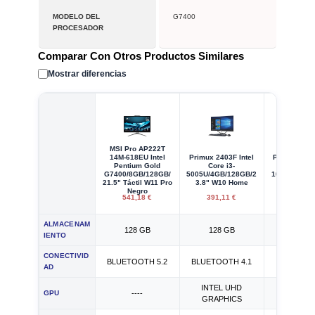
MODELO DEL
G7400
PROCESADOR
Comparar Con Otros Productos Similares
Mostrar diferencias
MSI Pro AP222T
14M-618EU Intel
Primux 2403F Intel
Primux 24I3f
Pentium Gold
Core i3-
Core i
G7400/8GB/128GB/
5005U/4GB/128GB/2
10110U/8GB
21.5" Táctil W11 Pro
3.8" W10 Home
23.8" Fr
Negro
541,18 €
391,11 €
404,42
ALMACENAM
128 GB
128 GB
256 G
IENTO
CONECTIVID
BLUETOOTH 5.2
BLUETOOTH 4.1
WIFI 
AD
INTEL UHD
INTEL 
GPU
----
GRAPHICS
GRAPH