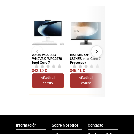
ASUS V400 AiO
MSI AM272P-
MSI AM272P 1M-
V440VAK-WPC2470
884XES Intel Core 7
885XES Intel Cor
Intel Core 7
Processor
120U/16GB/512
240H/16GB/512GB
150U/16GB/512GB
SSD/27" FreeDO
SSD/23.8" FreeDOS
842,10 €
SSD/27"
845,41 €
850,94 €
Añadir al
Añadir al
Añadir al
carrito
carrito
carrito
Información
Sobre Nosotros
Contacto