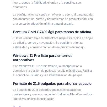
ligero, donde la fiabilidad, el orden y la sencillez son
Pentium Gold G7400 ágil para tareas de
prioritarios.
oficina
La configuración se centra en ofrecer lo esencial para trabajar
El Intel Pentium Gold G7400 ofrece respuesta rápida en hojas
con documentos, correo y herramientas de productividad, con
de cálculo, correo y navegación. Su equilibrio prioriza
una curva de adopción mínima para el usuario.
estabilidad y consumo contenido en puestos de trabajo.
Pentium Gold G7400 ágil para tareas de oficina
Windows 11 Pro listo para entornos
El Intel Pentium Gold G7400 ofrece respuesta rápida en hojas
corporativos
de cálculo, correo y navegación. Su equilibrio prioriza
Con Windows 11 Pro preinstalado, la incorporación a
estabilidad y consumo contenido en puestos de trabajo.
dominios y la gestión de políticas resulta más directa. Facilita
Windows 11 Pro listo para entornos
el control de usuarios y la estandarización del parque.
corporativos
Formato de 21,5 pulgadas para ahorrar
Con Windows 11 Pro preinstalado, la incorporación a
espacio
dominios y la gestión de políticas resulta más directa. Facilita
el control de usuarios y la estandarización del parque.
La pantalla de 21,5 pulgadas optimiza el espacio en
mostradores y mesas compactas. El diseño All-in-One reduce
Formato de 21,5 pulgadas para ahorrar espacio
cables y simplifica la instalación.
La pantalla de 21,5 pulgadas optimiza el espacio en
Configura
mostradores y mesas compactas. El diseño All-in-One reduce
cables y simplifica la instalación.
Define cuentas y directivas en Windows 11 Pro para un
arranque seguro y coherente en puestos de atención al
público.