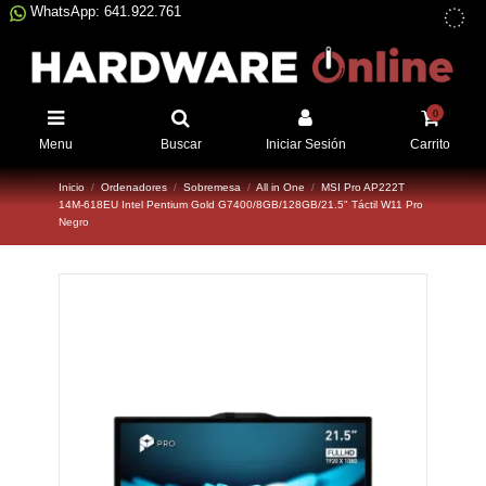
WhatsApp: 641.922.761
0
Menu
Buscar
Iniciar Sesión
Carrito
Inicio
Ordenadores
Sobremesa
All in One
MSI Pro AP222T
14M-618EU Intel Pentium Gold G7400/8GB/128GB/21.5" Táctil W11 Pro
Negro