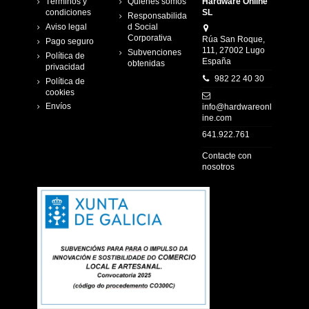
Términos y
Quienes somos
Hardware Online
condiciones
SL
Responsabilida
Aviso legal
d Social
Corporativa
Rúa San Roque,
Pago seguro
111, 27002 Lugo
Subvenciones
Política de
España
obtenidas
privacidad
982 22 40 30
Política de
cookies
Envíos
info@hardwareonl
ine.com
641.922.761
Contacte con
nosotros