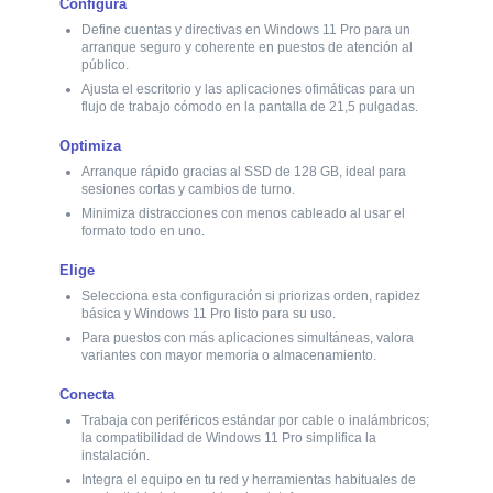
Configura
Ajusta el escritorio y las aplicaciones ofimáticas para un
Define cuentas y directivas en Windows 11 Pro para un
flujo de trabajo cómodo en la pantalla de 21,5 pulgadas.
arranque seguro y coherente en puestos de atención al
público.
Optimiza
Ajusta el escritorio y las aplicaciones ofimáticas para un
Arranque rápido gracias al SSD de 128 GB, ideal para
flujo de trabajo cómodo en la pantalla de 21,5 pulgadas.
sesiones cortas y cambios de turno.
Optimiza
Minimiza distracciones con menos cableado al usar el
formato todo en uno.
Arranque rápido gracias al SSD de 128 GB, ideal para
sesiones cortas y cambios de turno.
Elige
Minimiza distracciones con menos cableado al usar el
Selecciona esta configuración si priorizas orden, rapidez
formato todo en uno.
básica y Windows 11 Pro listo para su uso.
Elige
Para puestos con más aplicaciones simultáneas, valora
variantes con mayor memoria o almacenamiento.
Selecciona esta configuración si priorizas orden, rapidez
básica y Windows 11 Pro listo para su uso.
Conecta
Para puestos con más aplicaciones simultáneas, valora
Trabaja con periféricos estándar por cable o inalámbricos;
variantes con mayor memoria o almacenamiento.
la compatibilidad de Windows 11 Pro simplifica la
instalación.
Conecta
Integra el equipo en tu red y herramientas habituales de
Trabaja con periféricos estándar por cable o inalámbricos;
productividad sin cambios de plataforma.
la compatibilidad de Windows 11 Pro simplifica la
instalación.
Integra el equipo en tu red y herramientas habituales de