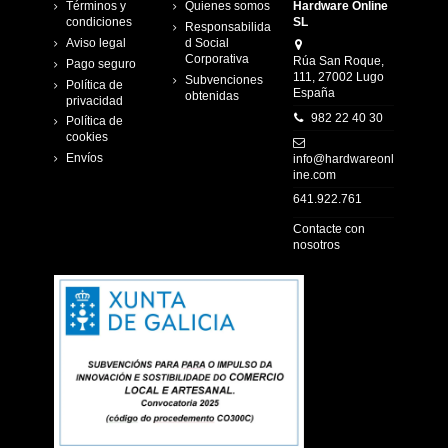
Términos y
Quienes somos
Hardware Online
condiciones
SL
Responsabilida
Aviso legal
d Social
Corporativa
Rúa San Roque,
Pago seguro
111, 27002 Lugo
Subvenciones
Política de
España
obtenidas
privacidad
982 22 40 30
Política de
cookies
Envíos
info@hardwareonl
ine.com
641.922.761
Contacte con
nosotros