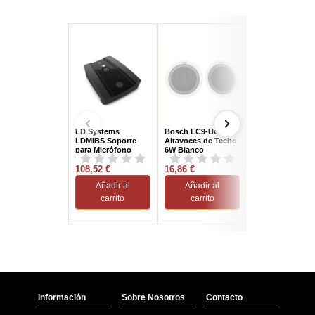
LD Systems
Bosch LC9-UC06
Energy Sistem 
LDMIBS Soporte
Altavoces de Techo
Rizz Auriculares
para Micrófono
6W Blanco
Inalámbricos
Negro
Azules
108,52 €
16,86 €
21,71 €
Añadir al
Añadir al
Añadir al
carrito
carrito
carrito
Información
Sobre Nosotros
Contacto