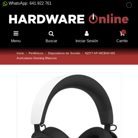
WhatsApp: 641.922.761
0
Menu
Buscar
Iniciar Sesión
Carrito
Inicio
Periféricos
Dispositivos de Sonido
NZXT AP-WCB40-W2
Auriculares Gaming Blancos