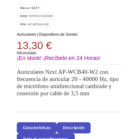
Marca:
NZXT
EAN:
5056547200699
P/N:
AP-WCB40-W2
Auriculares
|
Dispositivos de Sonido
13,30 €
IVA incluido
¡En stock! ¡Recíbelo en 24 Horas!
Auriculares Nzxt AP-WCB40-W2 con
frecuencia de auricular 20 - 40000 Hz, tipo
de micrófono unidireccional cardioide y
conexión por cable de 3,5 mm
Características
Descripción
Tabla de especificaciones