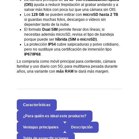
(OIS)
ayuda a reducir trepidación al grabar andando y a
salvar más fotos con poca luz que una cámara sin OIS.
Los
128 GB
se pueden estirar con
microSD hasta 2 TB
si guardas muchas fotos, descargas o vídeos sin
depender tanto de la nube.
El formato
Dual SIM
permite llevar dos líneas; si
necesitas además microSD, revisa el tipo de bandeja
porque puede ser
híbrida (SIM o microSD)
.
La protección
IP54
cubre salpicaduras y polvo cotidiano,
pero no sustituye una certificación de inmersión tipo
IP67/IP68
.
Lo compraría como móvil principal para contenido, cámara
familiar y uso diario con 5G; para multitarea pesada durante
años, una variante con
más RAM
te dará más margen.
Características
¿Para quién es ideal este producto?
Ventajas principales
Descripción
Tabla de especificaciones