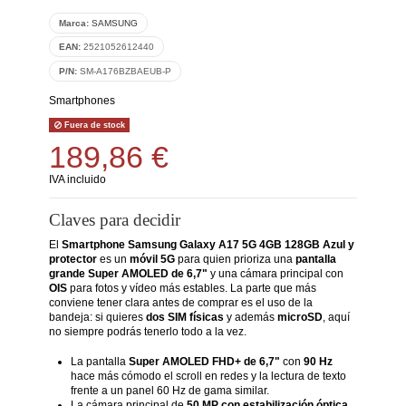
Marca:
SAMSUNG
EAN:
2521052612440
P/N:
SM-A176BZBAEUB-P
Smartphones
Fuera de stock
189,86 €
IVA incluido
Claves para decidir
El
Smartphone Samsung Galaxy A17 5G 4GB 128GB Azul y
protector
es un
móvil 5G
para quien prioriza una
pantalla
grande Super AMOLED de 6,7"
y una cámara principal con
OIS
para fotos y vídeo más estables. La parte que más
conviene tener clara antes de comprar es el uso de la
bandeja: si quieres
dos SIM físicas
y además
microSD
, aquí
no siempre podrás tenerlo todo a la vez.
La pantalla
Super AMOLED FHD+ de 6,7"
con
90 Hz
hace más cómodo el scroll en redes y la lectura de texto
frente a un panel 60 Hz de gama similar.
La cámara principal de
50 MP con estabilización óptica