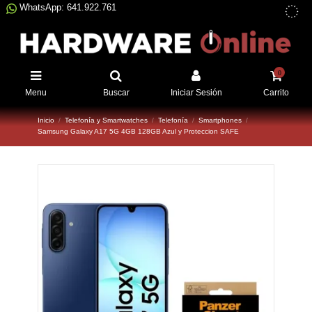
WhatsApp: 641.922.761
0
Menu
Buscar
Iniciar Sesión
Carrito
Inicio
Telefonía y Smartwatches
Telefonía
Smartphones
Samsung Galaxy A17 5G 4GB 128GB Azul y Proteccion SAFE