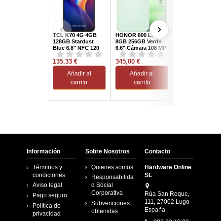
TCL K70 4G 4GB
HONOR 600 Lite 5G
SPC Wuum One
128GB Stardust
8GB 256GB Verde
Azul Smartphon
Blue 6.8" NFC 120
6,6" Cámara 108 MP
infantil 4G 3GB
Hz
64GB 5
135,33 €
345,00 €
166,95 €
Añadir al
Añadir al
Añadir al
carrito
carrito
carrito
Información
Sobre Nosotros
Contacto
Términos y
Quienes somos
Hardware Online
condiciones
SL
Responsabilida
Aviso legal
d Social
Corporativa
Rúa San Roque,
Pago seguro
111, 27002 Lugo
Subvenciones
Política de
España
obtenidas
privacidad