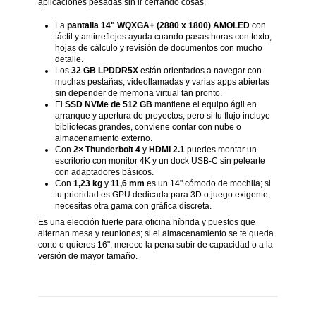
aplicaciones pesadas sin ir cerrando cosas.
La
pantalla 14" WQXGA+ (2880 x 1800) AMOLED
con
táctil y antirreflejos ayuda cuando pasas horas con texto,
hojas de cálculo y revisión de documentos con mucho
detalle.
Los
32 GB LPDDR5X
están orientados a navegar con
muchas pestañas, videollamadas y varias apps abiertas
sin depender de memoria virtual tan pronto.
El
SSD NVMe de 512 GB
mantiene el equipo ágil en
arranque y apertura de proyectos, pero si tu flujo incluye
bibliotecas grandes, conviene contar con nube o
almacenamiento externo.
Con
2× Thunderbolt 4
y
HDMI 2.1
puedes montar un
escritorio con monitor 4K y un dock USB-C sin pelearte
con adaptadores básicos.
Con
1,23 kg
y
11,6 mm
es un 14" cómodo de mochila; si
tu prioridad es GPU dedicada para 3D o juego exigente,
necesitas otra gama con gráfica discreta.
Es una elección fuerte para oficina híbrida y puestos que
alternan mesa y reuniones; si el almacenamiento se te queda
corto o quieres 16", merece la pena subir de capacidad o a la
versión de mayor tamaño.