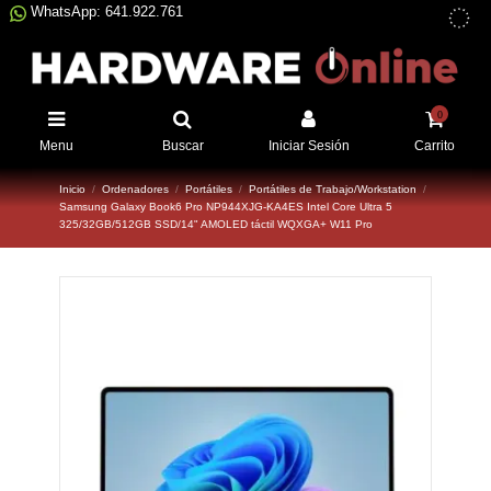
WhatsApp: 641.922.761
0
Menu
Buscar
Iniciar Sesión
Carrito
Inicio
Ordenadores
Portátiles
Portátiles de Trabajo/Workstation
Samsung Galaxy Book6 Pro NP944XJG-KA4ES Intel Core Ultra 5
325/32GB/512GB SSD/14" AMOLED táctil WQXGA+ W11 Pro