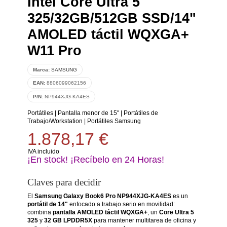
Intel Core Ultra 5
325/32GB/512GB SSD/14"
AMOLED táctil WQXGA+
W11 Pro
Marca:
SAMSUNG
EAN:
8806099062156
P/N:
NP944XJG-KA4ES
Portátiles
|
Pantalla menor de 15"
|
Portátiles de
Trabajo/Workstation
|
Portátiles Samsung
1.878,17 €
IVA incluido
¡En stock! ¡Recíbelo en 24 Horas!
Claves para decidir
El
Samsung Galaxy Book6 Pro NP944XJG-KA4ES
es un
portátil de 14"
enfocado a trabajo serio en movilidad:
combina
pantalla AMOLED táctil WQXGA+
, un
Core Ultra 5
325
y
32 GB LPDDR5X
para mantener multitarea de oficina y