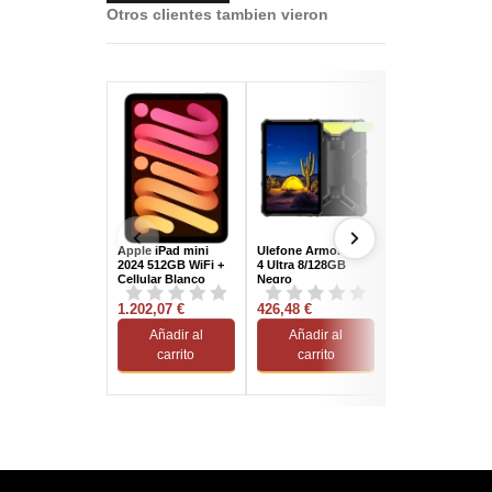
Otros clientes tambien vieron
Apple iPad mini
Ulefone Armor Pad
SPC Gravity 6 11
2024 512GB WiFi +
4 Ultra 8/128GB
4/128GB Azul
Cellular Blanco
Negro
Estrella
1.202,07 €
426,48 €
135,39 €
Añadir al
Añadir al
Añadir al
carrito
carrito
carrito