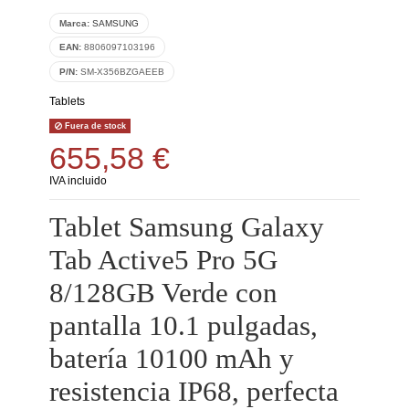
Marca:
SAMSUNG
EAN:
8806097103196
P/N:
SM-X356BZGAEEB
Tablets
Fuera de stock
655,58 €
IVA incluido
Tablet Samsung Galaxy
Tab Active5 Pro 5G
8/128GB Verde con
pantalla 10.1 pulgadas,
batería 10100 mAh y
resistencia IP68, perfecta