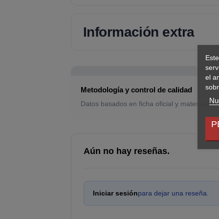
Información extra
Este
serv
el a
sobr
Metodología y control de calidad
Nue
Datos basados en ficha oficial y materiales d
P
Aún no hay reseñas.
Iniciar sesión
para dejar una reseña.