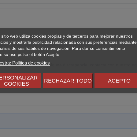
 sitio web utiliza cookies propias y de terceros para mejorar nuestros
icios y mostrarle publicidad relacionada con sus preferencias mediante
nálisis de sus hábitos de navegación. Para dar su consentimiento
e su uso pulse el botón Acepto.
stra: Política de cookies
el fabricante. Si detectas alguna discrepancia, contacta con nuestro eq
ERSONALIZAR
RECHAZAR TODO
ACEPTO
COOKIES