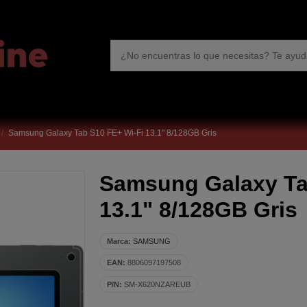
Samsung Galaxy Tab S10 FE+ Wi-Fi 13.1" 8/128GB Gris
Samsung Galaxy Ta
13.1" 8/128GB Gris
Marca:
SAMSUNG
EAN:
8806097197508
P/N:
SM-X620NZAREUB