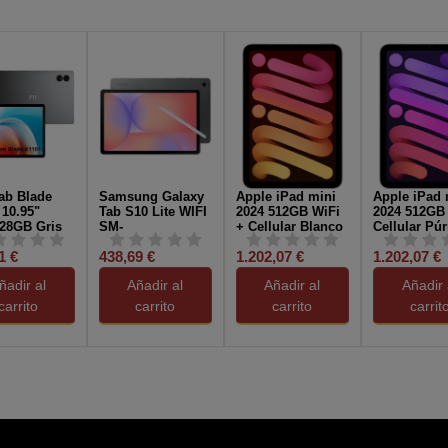
ab Blade
Samsung Galaxy
Apple iPad mini
Apple iPad 
 10.95"
Tab S10 Lite WIFI
2024 512GB WiFi
2024 512GB
28GB Gris
SM-
+ Cellular Blanco
Cellular Pú
o
X400NZAPEUB
Estrella
1 €
438,69 €
1.202,07 €
1.202,07 €
8/256GB WUXGA+
Con S Pen Gris
ñadir al
Añadir al
Añadir al
Añadir 
carrito
carrito
carrito
carrit