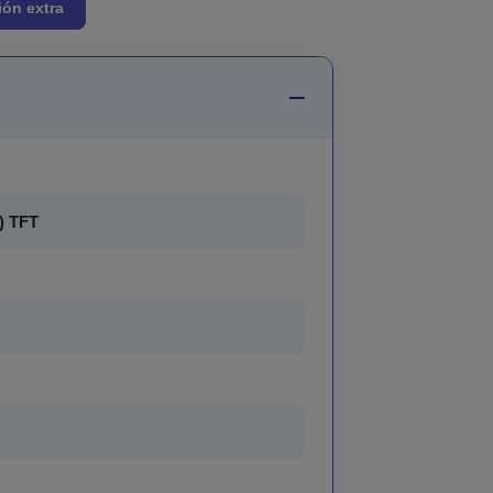
ión extra
) TFT