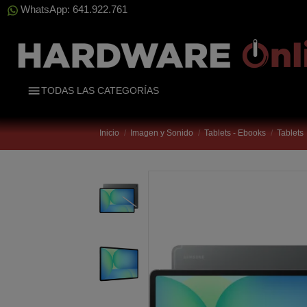
WhatsApp: 641.922.761
TODAS LAS CATEGORÍAS
Inicio
Imagen y Sonido
Tablets - Ebooks
Tablets