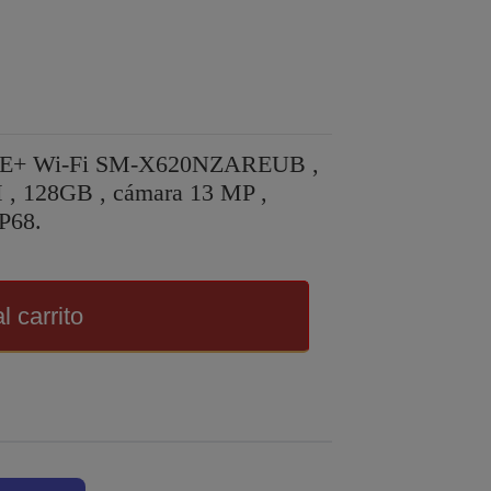
0 FE+ Wi-Fi SM-X620NZAREUB ,
 , 128GB , cámara 13 MP ,
IP68.
l carrito