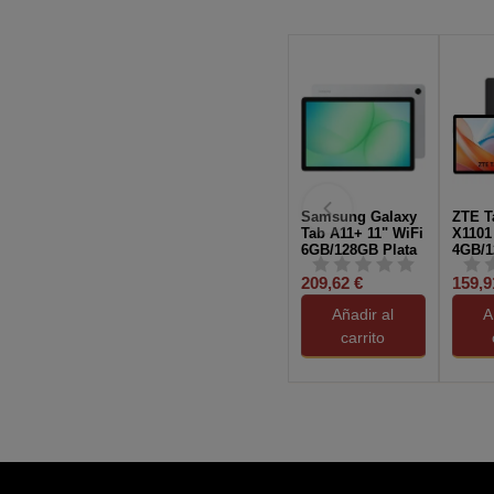
Samsung Galaxy
ZTE T
Tab A11+ 11" WiFi
X1101
6GB/128GB Plata
4GB/1
Oscur
209,62 €
159,9
Añadir al
A
carrito