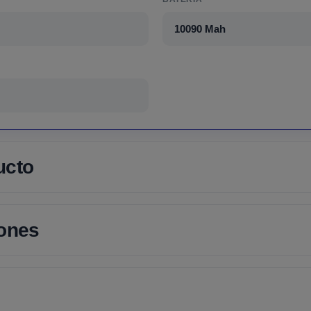
10090 Mah
ucto
iones