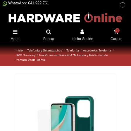
WhatsApp: 641.922.761
0
Menu
Buscar
Iniciar Sesión
Carrito
Inicio
Telefonía y Smartwatches
Telefonía
Accesorios Telefonía
SPC Discovery 3 Pro Protection Pack 4347M Funda y Protección de
Pantalla Verde Menta