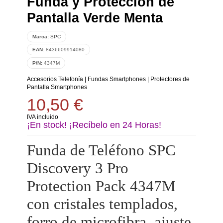
Funda y Protección de
Pantalla Verde Menta
Marca:
SPC
EAN:
8436609914080
P/N:
4347M
Accesorios Telefonía
|
Fundas Smartphones
|
Protectores de
Pantalla Smartphones
10,50 €
IVA incluido
¡En stock! ¡Recíbelo en 24 Horas!
Funda de Teléfono SPC
Discovery 3 Pro
Protection Pack 4347M
con cristales templados,
forro de microfibra, ajuste