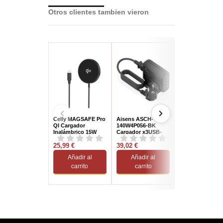
Otros clientes tambien vieron
Celly MAGSAFE Pro
Aisens ASCH-
Ulefone
QI Cargador
140W4P056-BK
ULEAR17PROC
Inalámbrico 15W
Cargador x3USB-
Funda de
Negro
C/USB-A 140W
Smartphone Ne
25,99 €
Carga Rápida Negro
39,02 €
23,45 €
Añadir al
Añadir al
Añadir al
carrito
carrito
carrito