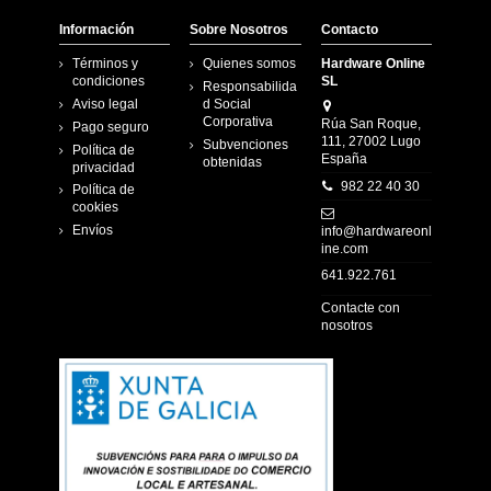
Información
Sobre Nosotros
Contacto
Términos y
Quienes somos
Hardware Online
condiciones
SL
Responsabilida
Aviso legal
d Social
Corporativa
Rúa San Roque,
Pago seguro
111, 27002 Lugo
Subvenciones
Política de
España
obtenidas
privacidad
982 22 40 30
Política de
cookies
Envíos
info@hardwareonl
ine.com
641.922.761
Contacte con
nosotros