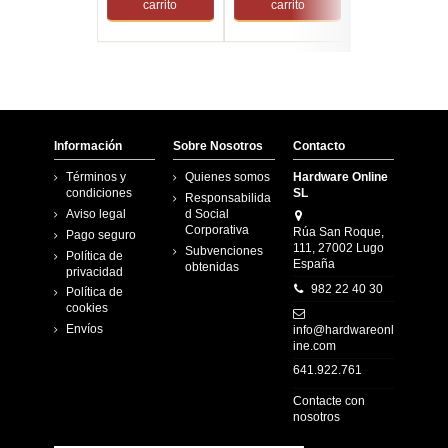
carrito
carrito
carrito
Información
Sobre Nosotros
Contacto
Términos y
Quienes somos
Hardware Online
condiciones
SL
Responsabilida
Aviso legal
d Social
Corporativa
Rúa San Roque,
Pago seguro
111, 27002 Lugo
Subvenciones
Política de
España
obtenidas
privacidad
982 22 40 30
Política de
cookies
Envíos
info@hardwareonl
ine.com
641.922.761
Contacte con
nosotros