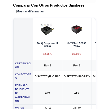
Comparar Con Otros Productos Similares
Mostrar diferencias
TooQ Ecopower II
UNYKAch 52036
TooQ Ecopo
650W
700W
700
42,95 €
25,16 €
43,95
CERTIFICACI
RoHS
RoHS
RoH
ON
CONECTORE
DISKETTE (FLOPPY)
DISKETTE (FLOPPY)
DISKETTE (
S
FORMATO
DE FUENTE
DE
ATX
ATX
ATX
ALIMENTACI
ON
VATIOS
650 W
700 W
700 