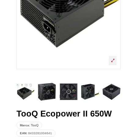
TooQ Ecopower II 650W
Marca:
TooQ
EAN:
8433281004641