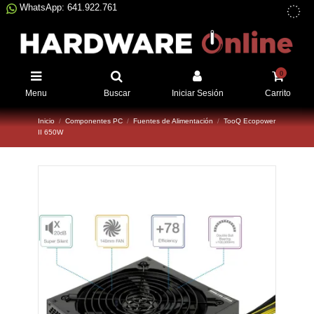
WhatsApp: 641.922.761
0
Menu
Buscar
Iniciar Sesión
Carrito
Inicio
Componentes PC
Fuentes de Alimentación
TooQ Ecopower
II 650W