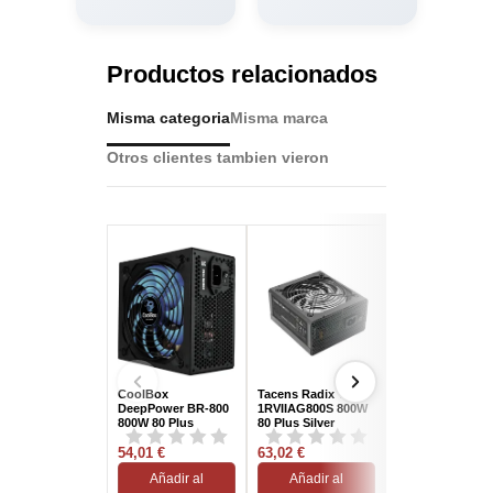
Productos relacionados
Misma categoria
Misma marca
Otros clientes tambien vieron
CoolBox
Tacens Radix VII
FSP Hydro PTM
DeepPower BR-800
1RVIIAG800S 800W
PRO 1350W 80 P
800W 80 Plus
80 Plus Silver
Platinum
Bronze
54,01 €
63,02 €
244,70 €
Añadir al
Añadir al
Añadir al