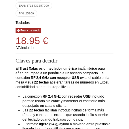
EAN:
8713439257090
P/N:
25709
Teclados
Fuera de stock
18,95 €
IVA incluido
Claves para decidir
El
Trust Xalas
es un
teclado numérico inalámbrico
para
añadir numpad a un portátil o a un teclado compacto. La
conexión
RF 2,4 GHz con receptor USB
evita el cable en la
mesa y sus
22 teclas
aceleran tareas de números en Excel,
contabilidad o entradas repetitivas.
La conexión
RF 2,4 GHz
con
receptor USB incluido
permite usarlo sin cable y mantener el escritorio más
despejado en casa u oficina.
Las
22 teclas
facilitan introducir cifras de forma más
rápida y con menos errores que usando la fila superior
del teclado cuando trabajas con datos.
El formato
ligero (94 g)
ayuda a moverlo entre puestos o
llevarlo junto al portátil sin sumar peso apenas en