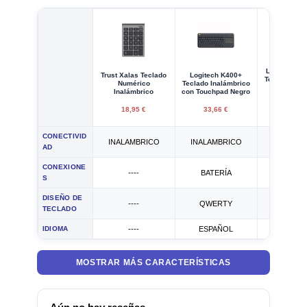
Logitech K4
Trust Xalas Teclado
Logitech K400+
Teclado Ina
Numérico
Teclado Inalámbrico
con Touc
Inalámbrico
con Touchpad Negro
Blanc
18,95 €
33,66 €
44,95
CONECTIVID
INALAMBRICO
INALAMBRICO
INALAMB
AD
CONEXIONE
----
BATERÍA
----
S
DISEÑO DE
----
QWERTY
QWER
TECLADO
IDIOMA
----
ESPAÑOL
ESPAÑ
MOSTRAR MÁS CARACTERÍSTICAS