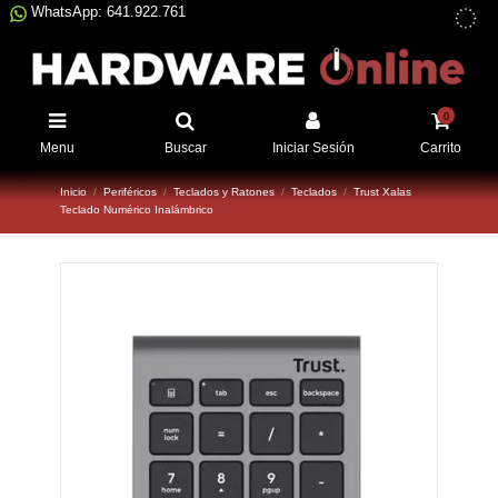
WhatsApp: 641.922.761
0
Menu
Buscar
Iniciar Sesión
Carrito
Inicio
Periféricos
Teclados y Ratones
Teclados
Trust Xalas
Teclado Numérico Inalámbrico