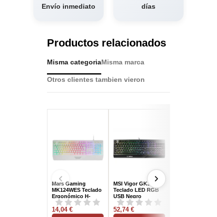
Envío inmediato
días
Productos relacionados
Misma categoria
Misma marca
Otros clientes tambien vieron
Mars Gaming
MSI Vigor GK30
Razer BlackWid
MK124WES Teclado
Teclado LED RGB
V4 Pro Negro
Ergonómico H-
USB Negro
QWERTY Teclad
Mech FRGB
Inalámbrico RG
Reposamuñecas
14,04 €
52,74 €
con
645,83 €
Antighosting
Reposamuñeca