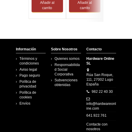
Añadir al
Añadir al
Añadir al
Español...
carrito
carrito
carrito
Información
Sobre Nosotros
Contacto
Términos y
Quienes somos
Hardware Online
condiciones
SL
Responsabilida
Aviso legal
d Social
Corporativa
Rúa San Roque,
Pago seguro
111, 27002 Lugo
Subvenciones
Política de
España
obtenidas
privacidad
982 22 40 30
Política de
cookies
Envíos
info@hardwareonl
ine.com
641.922.761
Contacte con
nosotros