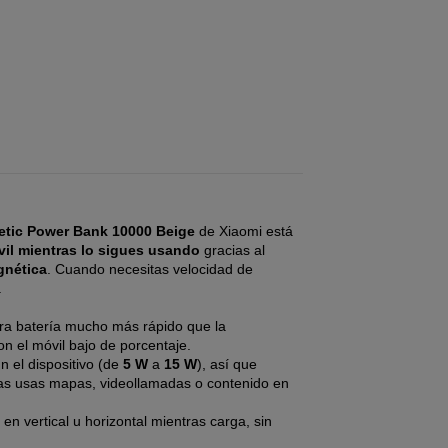
tic Power Bank 10000 Beige
de Xiaomi está
vil mientras lo sigues usando
gracias al
gnética
. Cuando necesitas velocidad de
.
a batería mucho más rápido que la
n el móvil bajo de porcentaje.
n el dispositivo (de
5 W
a
15 W
), así que
as usas mapas, videollamadas o contenido en
en vertical u horizontal mientras carga, sin