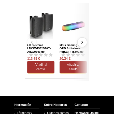
LD Systems
Mars Gaming MSB-
Iggual IGG3199
LDCWMS52B100V
ORB Altifalante
Altavoces 2.0 5
Altavoces de
Portátil + Barra de
Madera
Sobremesa 30W
Som Bluetooth
Negros
113,69 €
RGB 5.3 360º 20W
20,34 €
91,84 €
Preto
Añadir al
Añadir al
Añadir al
carrito
carrito
carrito
Información
Sobre Nosotros
Contacto
Términos y
Quienes somos
Hardware Online