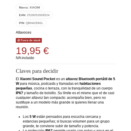
Marca:
XIAOMI
EAN:
2528052609524
P/N:
QBH4269GL
Altavoces
Fuera de stock
19,95 €
IVA incluido
Claves para decidir
El
Xiaomi Sound Pocket
es un
altavoz Bluetooth portátil de 5
W
para música, podcasts y llamadas en
habitaciones
pequeñas
, cocina o terraza, con la tranquilidad de un cuerpo
IP67
y tamaño de bolsillo. Su límite es el mismo que el de casi
cualquier altavoz tan compacto: acompaña bien, pero no
sustituye a un modelo más grande si quieres llenar una
reunión.
Los
5 W
están pensados para escucha cercana y
estancias pequeñas; si buscas volumen para un grupo
grande, te conviene subir de tamaño y potencia.
La protección
IP67
permite usarlo con polvo y agua en el