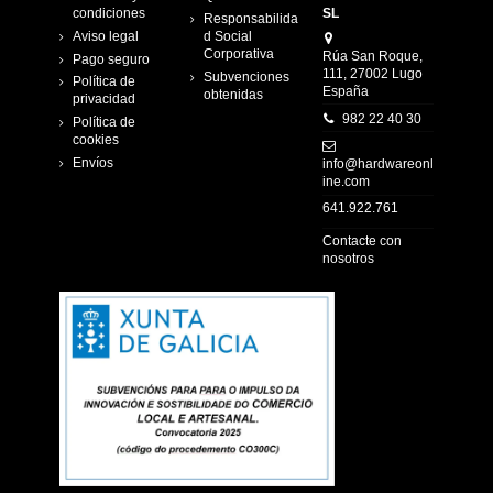
condiciones
SL
Responsabilida
Aviso legal
d Social
Corporativa
Rúa San Roque,
Pago seguro
111, 27002 Lugo
Subvenciones
Política de
España
obtenidas
privacidad
982 22 40 30
Política de
cookies
Envíos
info@hardwareonl
ine.com
641.922.761
Contacte con
nosotros