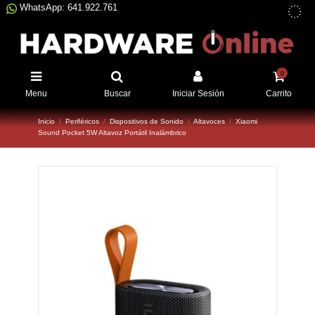
WhatsApp: 641.922.761
0
Menu
Buscar
Iniciar Sesión
Carrito
Inicio
Periféricos
Dispositivos de Sonido
Altavoces
Xiaomi
Sound Pocket 5W Altavoz Portátil Inalámbrico