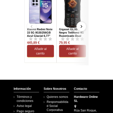
Xiaomi Redmi Note
Gigaset GLX8 PLUS
Realme GT 7T 5
15 5G 8GB/256GB
Negro Teléfono 4G
12/256GB Azul
Azul Glacial 6.77"
Rugerizado Dual
AMOLED 120Hz
SIM 2.4"
Dual SIM Cámara
445,89 €
79,95 €
636,12 €
108MP...
Añadir al
Añadir al
Añadir al
carrito
carrito
carrito
Información
Sobre Nosotros
Contacto
Términos y
Quienes somos
Hardware Online
condiciones
SL
Responsabilida
Aviso legal
d Social
Corporativa
Rúa San Roque,
Pago seguro