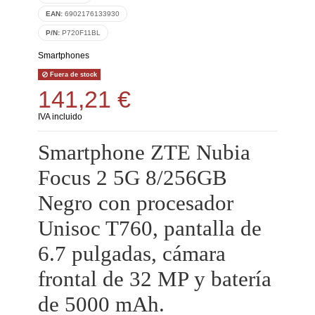
EAN:
6902176133930
P/N:
P720F11BL
Smartphones
Fuera de stock
141,21 €
IVA incluido
Smartphone ZTE Nubia
Focus 2 5G 8/256GB
Negro con procesador
Unisoc T760, pantalla de
6.7 pulgadas, cámara
frontal de 32 MP y batería
de 5000 mAh.