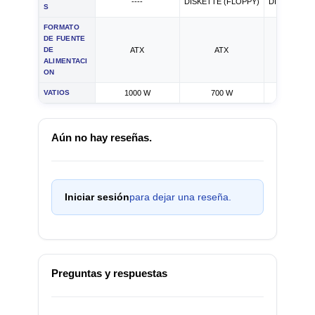
----
DISKETTE (FLOPPY)
DISKETTE (
S
FORMATO
DE FUENTE
DE
ATX
ATX
ATX
ALIMENTACI
ON
VATIOS
1000 W
700 W
650 
Aún no hay reseñas.
Iniciar sesión
para dejar una reseña.
Preguntas y respuestas