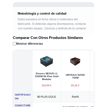
Metodología y control de calidad
Datos basados en ficha oficial y materiales del
fabricante. Si detectas alguna discrepancia, contacta
con nuestro equipo. ¡Gracias y disfruta de tu compra!
Comparar Con Otros Productos Similares
Mostrar diferencias
Einarex NEXUS L1
UNYKAch 52036
TooQ Ecopo
1000W 80 Plus Gold
700W
650
Modular
124,59 €
25,16 €
42,95
CERTIFICACI
80 PLUS GOLD
RoHS
RoH
ON
CONECTORE