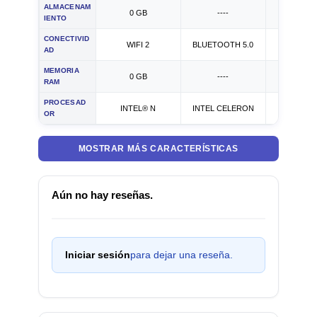
ALMACENAM
0 GB
----
----
IENTO
CONECTIVID
WIFI 2
BLUETOOTH 5.0
ETHER
AD
MEMORIA
0 GB
----
----
RAM
PROCESAD
INTEL® N
INTEL CELERON
INTEL CO
OR
MOSTRAR MÁS CARACTERÍSTICAS
Aún no hay reseñas.
Iniciar sesión
para dejar una reseña.