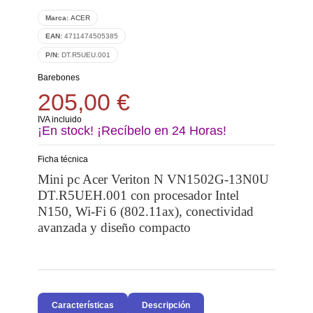
Marca:
ACER
EAN:
4711474505385
P/N:
DT.R5UEU.001
Barebones
205,00 €
IVA incluido
¡En stock! ¡Recíbelo en 24 Horas!
Ficha técnica
Mini pc Acer Veriton N VN1502G-13N0U
DT.R5UEH.001 con procesador Intel
N150, Wi-Fi 6 (802.11ax), conectividad
avanzada y diseño compacto
Características
Descripción