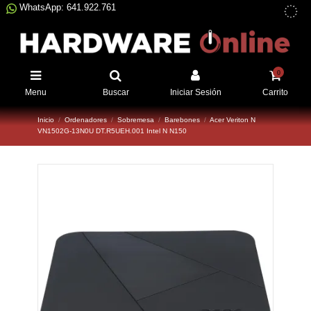
WhatsApp: 641.922.761
0
Menu
Buscar
Iniciar Sesión
Carrito
Inicio
Ordenadores
Sobremesa
Barebones
Acer Veriton N
VN1502G-13N0U DT.R5UEH.001 Intel N N150