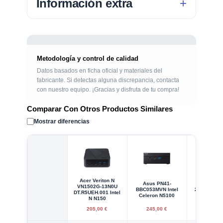
Información extra
Metodología y control de calidad
Datos basados en ficha oficial y materiales del
fabricante. Si detectas alguna discrepancia, contacta
con nuestro equipo. ¡Gracias y disfruta de tu compra!
Comparar Con Otros Productos Similares
Mostrar diferencias
Acer Veriton N
Asus PN41-
MSI Cubi 
VN1502G-13N0U
BBC053MVN Intel
213BES Int
DT.R5UEH.001 Intel
Celeron N5100
i7-105
N N150
205,00 €
245,00 €
505,00