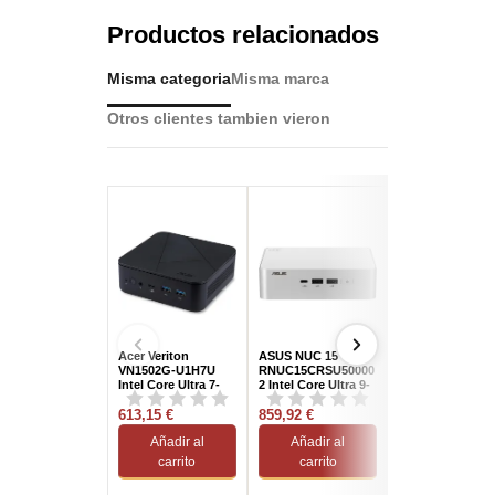
Productos relacionados
Misma categoria
Misma marca
Otros clientes tambien vieron
Acer Veriton
ASUS NUC 15 Pro+
Asus NUC 13 Pr
VN1502G-U1H7U
RNUC15CRSU50000
RNUC13L5KI300
Intel Core Ultra 7-
2 Intel Core Ultra 9-
I Intel Core 131
155U
285H 192GB RAM
613,15 €
M.2 Wi-Fi 7...
859,92 €
499,50 €
Añadir al
Añadir al
Añadir al
carrito
carrito
carrito