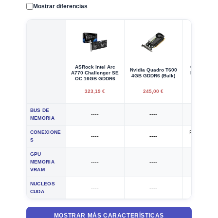
Mostrar diferencias
ASRock Intel Arc
Gigabyte G
Nvidia Quadro T600
A770 Challenger SE
RTX 2060 
4GB GDDR6 (Bulk)
OC 16GB GDDR6
DDR
323,19 €
245,00 €
585,00
BUS DE
----
----
192 bi
MEMORIA
CONEXIONE
PCI EXPRE
----
----
S
3.0
GPU
MEMORIA
----
----
6 GB
VRAM
NUCLEOS
----
----
1920
CUDA
MOSTRAR MÁS CARACTERÍSTICAS