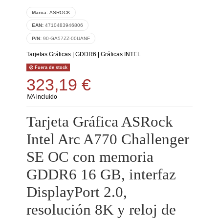
Marca:
ASROCK
EAN:
4710483946806
P/N:
90-GA57ZZ-00UANF
Tarjetas Gráficas
|
GDDR6
|
Gráficas INTEL
Fuera de stock
323,19 €
IVA incluido
Tarjeta Gráfica ASRock
Intel Arc A770 Challenger
SE OC con memoria
GDDR6 16 GB, interfaz
DisplayPort 2.0,
resolución 8K y reloj de