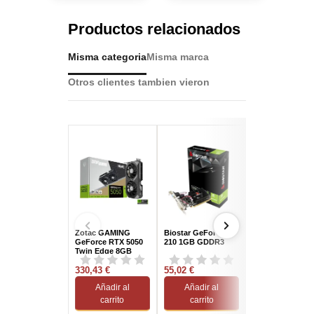
Productos relacionados
Misma categoria
Misma marca
Otros clientes tambien vieron
Zotac GAMING
Biostar GeForce GT
Gigabyte GeFor
GeForce RTX 5050
210 1GB GDDR3
RTX 5050 OC L
Twin Edge 8GB
Profile 8GB GD
GDDR6 DLSS4
DLSS4
330,43 €
55,02 €
351,01 €
Añadir al
Añadir al
Añadir al
carrito
carrito
carrito