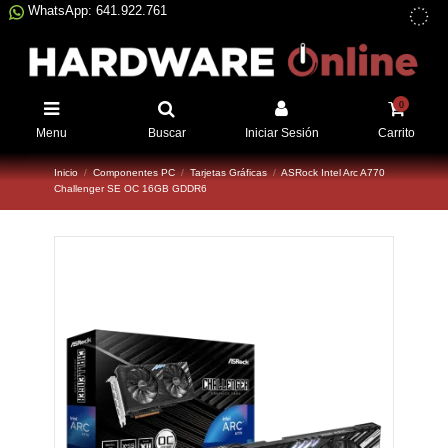
WhatsApp: 641.922.761
0
Menu
Buscar
Iniciar Sesión
Carrito
Inicio
Componentes PC
Tarjetas Gráficas
ASRock Intel Arc A770
Challenger SE OC 16GB GDDR6