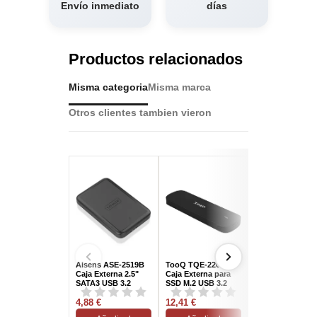
Envío inmediato
días
Productos relacionados
Misma categoria
Misma marca
Otros clientes tambien vieron
Aisens ASE-2519B
TooQ TQE-2201B
Aisens ASE-252
Caja Externa 2.5"
Caja Externa para
Caja Externa
SATA3 USB 3.2
SSD M.2 USB 3.2
SSD/HDD 2,5? 
Negra
Negro
USB 3.0/3.1 Neg
4,88 €
12,41 €
9.5mm
8,09 €