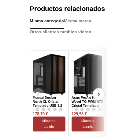
Productos relacionados
Misma categoria
Misma marca
Otros clientes tambien vieron
Fractal Design
Asus ProArt PA401
TooQ Ragnärok
North XL Cristal
Wood TG PWM ATX
Cristal Templad
Templado USB 3.2
Cristal Templado
USB 3.2 Negra
Negro
USB-C Negra
178,70 €
129,58 €
47,23 €
Añadir al
Añadir al
Añadir al
carrito
carrito
carrito