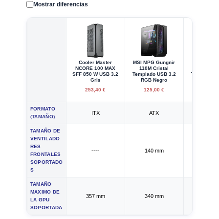
Mostrar diferencias
Cooler Master
MSI MPG Gungnir
Cougar MX
NCORE 100 MAX
110M Cristal
Pro Cris
SFF 850 W USB 3.2
Templado USB 3.2
Templado U
Gris
RGB Negro
Negr
253,40 €
125,00 €
60,77
FORMATO
ITX
ATX
ATX
(TAMAÑO)
TAMAÑO DE
VENTILADO
RES
----
140 mm
140 
FRONTALES
SOPORTADO
S
TAMAÑO
MAXIMO DE
357 mm
340 mm
385 
LA GPU
SOPORTADA