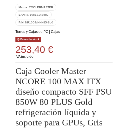
Marca:
COOLERMASTER
EAN:
4719512143582
P/N:
NR100-MNNN85-SL0
Torres y Cajas de PC
|
Cajas
Fuera de stock
253,40 €
IVA incluido
Caja Cooler Master
NCORE 100 MAX ITX
diseño compacto SFF PSU
850W 80 PLUS Gold
refrigeración líquida y
soporte para GPUs, Gris