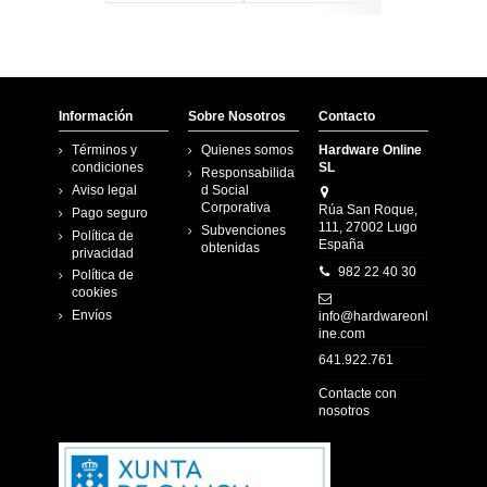
Información
Sobre Nosotros
Contacto
Términos y
Quienes somos
Hardware Online
condiciones
SL
Responsabilida
Aviso legal
d Social
Corporativa
Rúa San Roque,
Pago seguro
111, 27002 Lugo
Subvenciones
Política de
España
obtenidas
privacidad
982 22 40 30
Política de
cookies
Envíos
info@hardwareonl
ine.com
641.922.761
Contacte con
nosotros