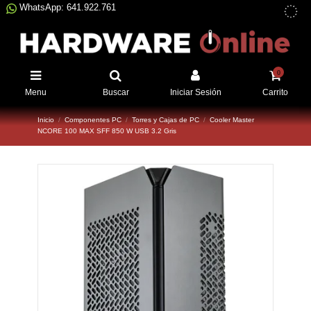
WhatsApp: 641.922.761
0
Menu
Buscar
Iniciar Sesión
Carrito
Inicio
Componentes PC
Torres y Cajas de PC
Cooler Master
NCORE 100 MAX SFF 850 W USB 3.2 Gris