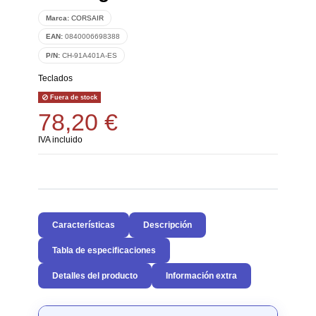
Marca:
CORSAIR
EAN:
0840006698388
P/N:
CH-91A401A-ES
Teclados
Fuera de stock
78,20 €
IVA incluido
Características
Descripción
Tabla de especificaciones
Detalles del producto
Información extra