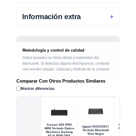
Información extra
Metodología y control de calidad
Datos basados en ficha oficial y materiales del
fabricante. Si detectas alguna discrepancia, contacta
con nuestro equipo. ¡Gracias y disfruta de tu compra!
Comparar Con Otros Productos Similares
Mostrar diferencias
Corsair K65 PRO
Iggual IGG
Iggual IGG316917
MINI Teclado Óptico
Mini Teclado
Teclado Bluetooth
Mecánico Gaming
Retroilum
Slim Negro
65 % RGB OPX
Negr