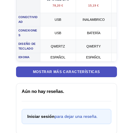
78,20 €
15,19 €
14,95
CONECTIVID
USB
INALAMBRICO
INALAMB
AD
CONEXIONE
USB
BATERÍA
BATER
S
DISEÑO DE
QWERTZ
QWERTY
QWER
TECLADO
IDIOMA
ESPAÑOL
ESPAÑOL
ESPAÑ
MOSTRAR MÁS CARACTERÍSTICAS
Aún no hay reseñas.
Iniciar sesión
para dejar una reseña.