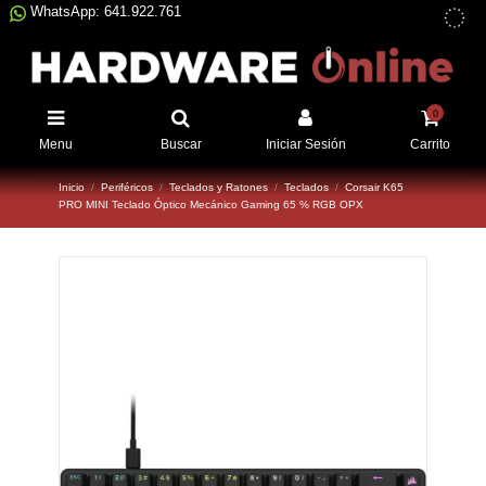
WhatsApp: 641.922.761
0
Menu
Buscar
Iniciar Sesión
Carrito
Inicio
Periféricos
Teclados y Ratones
Teclados
Corsair K65
PRO MINI Teclado Óptico Mecánico Gaming 65 % RGB OPX