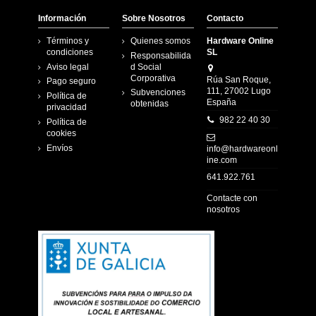
Información
Sobre Nosotros
Contacto
Términos y
Quienes somos
Hardware Online
condiciones
SL
Responsabilida
Aviso legal
d Social
Corporativa
Rúa San Roque,
Pago seguro
111, 27002 Lugo
Subvenciones
Política de
España
obtenidas
privacidad
982 22 40 30
Política de
cookies
Envíos
info@hardwareonl
ine.com
641.922.761
Contacte con
nosotros