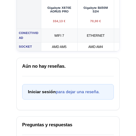
Gigabyte X870E
Gigabyte B450M
Gigabyte 
AORUS PRO
S2H
S2H
334,13 €
70,00 €
60,28
CONECTIVID
WIFI 7
ETHERNET
ETHER
AD
SOCKET
AMD AM5
AMD AM4
AMD A
Aún no hay reseñas.
Iniciar sesión
para dejar una reseña.
Preguntas y respuestas