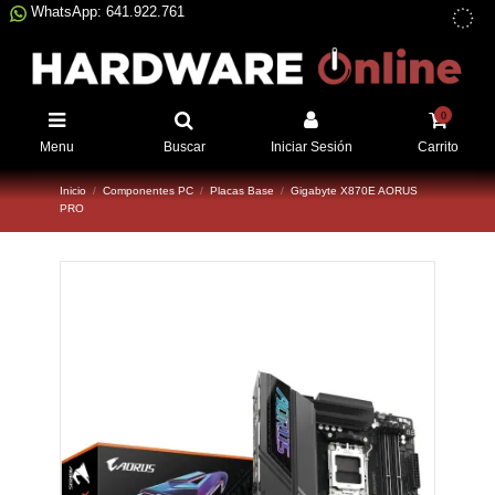
WhatsApp: 641.922.761
0
Menu
Buscar
Iniciar Sesión
Carrito
Inicio
Componentes PC
Placas Base
Gigabyte X870E AORUS
PRO