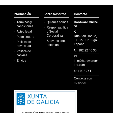
Información
Sobre Nosotros
Contacto
Términos y
Quienes somos
Hardware Online
condiciones
SL
Responsabilida
Aviso legal
d Social
Corporativa
Rúa San Roque,
Pago seguro
111, 27002 Lugo
Subvenciones
Política de
España
obtenidas
privacidad
982 22 40 30
Política de
cookies
Envíos
info@hardwareonl
ine.com
641.922.761
Contacte con
nosotros