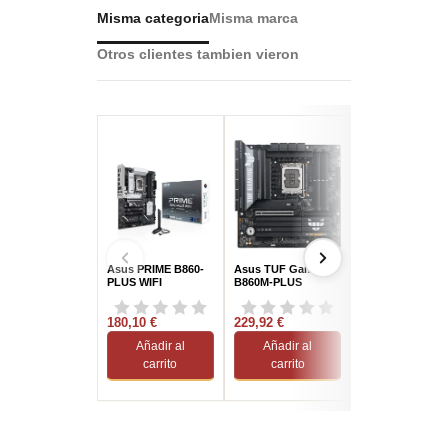
Misma categoria
Misma marca
Otros clientes tambien vieron
Asus PRIME B860-
Asus TUF Gaming
MSI MPG Z890 
PLUS WIFI
B860M-PLUS
Ti WiFi
180,10 €
229,92 €
330,78 €
Añadir al
Añadir al
Añadir al
carrito
carrito
carrito