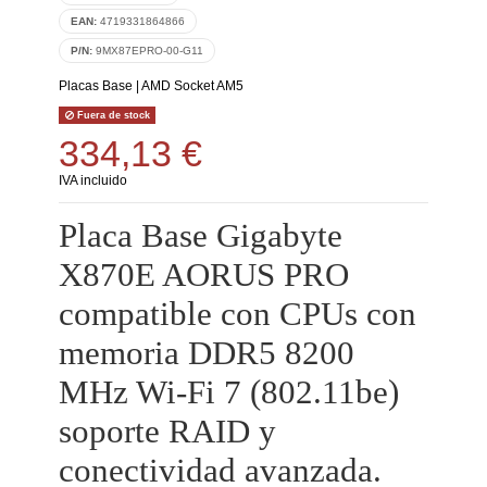
EAN:
4719331864866
P/N:
9MX87EPRO-00-G11
Placas Base
|
AMD Socket AM5
Fuera de stock
334,13 €
IVA incluido
Placa Base Gigabyte
X870E AORUS PRO
compatible con CPUs con
memoria DDR5 8200
MHz Wi-Fi 7 (802.11be)
soporte RAID y
conectividad avanzada.