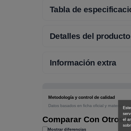
Tabla de especificac
Detalles del producto
Información extra
Metodología y control de calidad
Datos basados en ficha oficial y materiales d
Este
serv
Comparar Con Otros P
el a
sobr
Mostrar diferencias