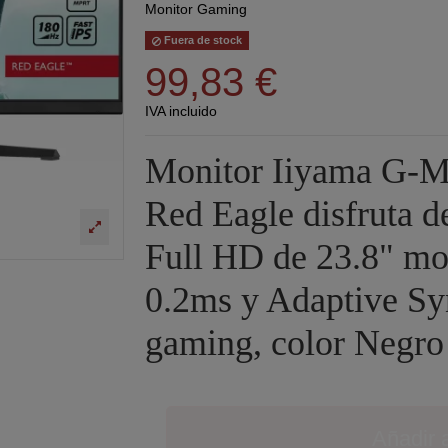
Monitor Gaming
Fuera de stock
99,83 €
IVA incluido
Monitor Iiyama G-
Red Eagle disfruta d
Full HD de 23.8" m
0.2ms y Adaptive Syn
gaming, color Negro
Añadir a