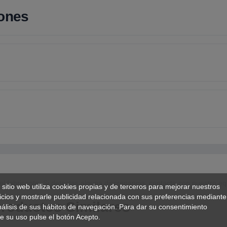
iones
el fabricante. Si detectas alguna discrepancia, contacta con nuestro eq
 sitio web utiliza cookies propias y de terceros para mejorar nuestros
icios y mostrarle publicidad relacionada con sus preferencias mediante
roductos Similares
nálisis de sus hábitos de navegación. Para dar su consentimiento
e su uso pulse el botón Acepto.