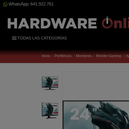
WhatsApp: 641.922.761
TODAS LAS CATEGORÍAS
Inicio
Periféricos
Monitores
Monitor Gaming
I