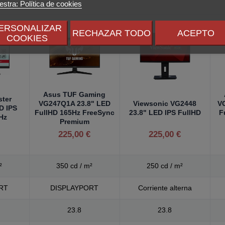
stra: Política de cookies
ERSONALIZAR
RECHAZAR TODO
ACEPTO
COOKIES
Asus TUF Gaming
ster
VG247Q1A 23.8" LED
Viewsonic VG2448
V
D IPS
FullHD 165Hz FreeSync
23.8" LED IPS FullHD
F
Hz
Premium
225,00 €
225,00 €
²
350 cd / m²
250 cd / m²
RT
DISPLAYPORT
Corriente alterna
23.8
23.8