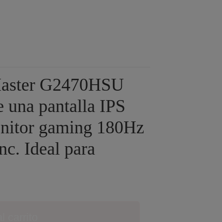
Master G2470HSU
e una pantalla IPS
onitor gaming 180Hz
c. Ideal para
l carrito