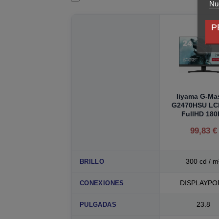
Nue
P
Iiyama G-Ma
G2470HSU LC
FullHD 180
99,83 €
300 cd / m
BRILLO
DISPLAYPO
CONEXIONES
23.8
PULGADAS