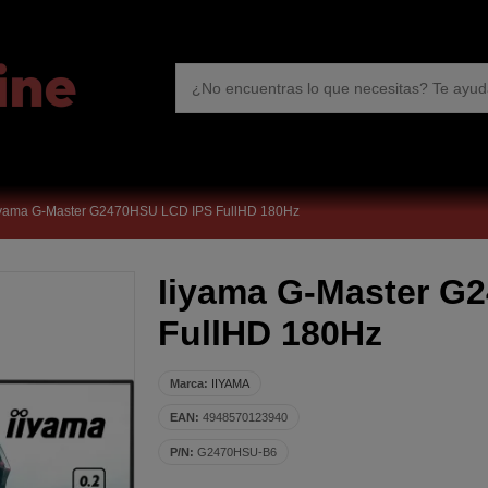
iyama G-Master G2470HSU LCD IPS FullHD 180Hz
Iiyama G-Master G
FullHD 180Hz
Marca:
IIYAMA
EAN:
4948570123940
P/N:
G2470HSU-B6