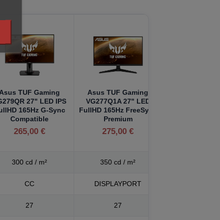
Asus TUF Gaming
Asus TUF Gaming
G279QR 27" LED IPS
VG277Q1A 27" LED
ullHD 165Hz G-Sync
FullHD 165Hz FreeSync
Compatible
Premium
265,00 €
275,00 €
300 cd / m²
350 cd / m²
CC
DISPLAYPORT
27
27