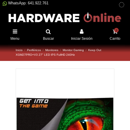
WhatsApp: 641.922.761
0
Menu
Buscar
Iniciar Sesión
Carrito
Inicio
Periféricos
Monitores
Monitor Gaming
Keep Out
XGM27PRO+V3 27" LED IPS FullHD 240Hz