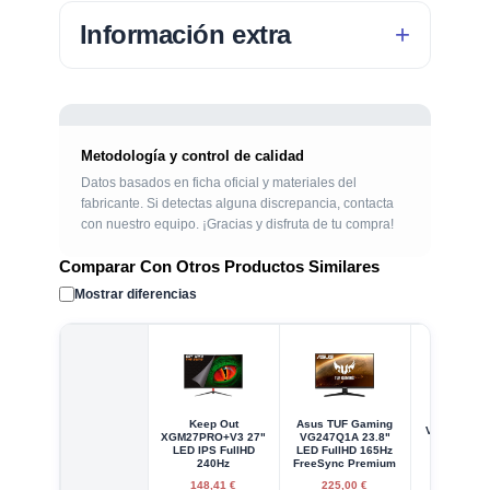
Información extra
Metodología y control de calidad
Datos basados en ficha oficial y materiales del
fabricante. Si detectas alguna discrepancia, contacta
con nuestro equipo. ¡Gracias y disfruta de tu compra!
Comparar Con Otros Productos Similares
Mostrar diferencias
Keep Out
Asus TUF Gaming
Viewsonic 
XGM27PRO+V3 27"
VG247Q1A 23.8"
23.8" LE
LED IPS FullHD
LED FullHD 165Hz
FullH
240Hz
FreeSync Premium
148,41 €
225,00 €
225,00