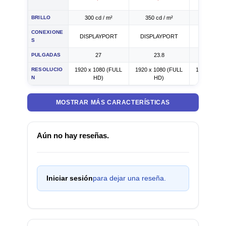
BRILLO
300 cd / m²
350 cd / m²
250 cd /
CONEXIONE
DISPLAYPORT
DISPLAYPORT
Corriente a
S
PULGADAS
27
23.8
23.8
RESOLUCIO
1920 x 1080 (FULL
1920 x 1080 (FULL
1920 x 108
N
HD)
HD)
HD)
MOSTRAR MÁS CARACTERÍSTICAS
Aún no hay reseñas.
Iniciar sesión
para dejar una reseña.