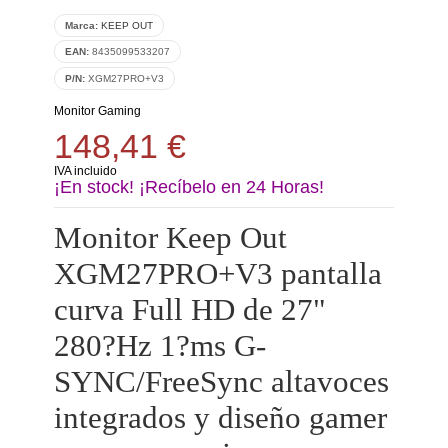
Marca:
KEEP OUT
EAN:
8435099533207
P/N:
XGM27PRO+V3
Monitor Gaming
148,41 €
IVA incluido
¡En stock! ¡Recíbelo en 24 Horas!
Monitor Keep Out
XGM27PRO+V3 pantalla
curva Full HD de 27"
280?Hz 1?ms G-
SYNC/FreeSync altavoces
integrados y diseño gamer