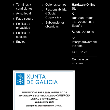
Términos y
Quienes somos
Hardware Online
condiciones
SL
Responsabilida
Aviso legal
d Social
Corporativa
Rúa San Roque,
Pago seguro
111, 27002 Lugo
Subvenciones
Política de
España
obtenidas
privacidad
982 22 40 30
Política de
cookies
Envíos
info@hardwareonl
ine.com
641.922.761
Contacte con
nosotros