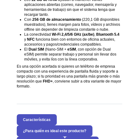
aplicaciones abiertas (correo, navegador, mensajería y
herramientas de trabajo) sin que el sistema tenga que
recargar tanto.
Con
256 GB de almacenamiento
(220,1 GB disponibles
muestrados), tienes margen para fotos, vídeos y archivos
offline sin depender de limpieza constante o nube.
La conectividad
Wi-Fi 2,4/5/6 GHz (ax/be)
,
Bluetooth 5.4
y
NFC
funciona bien con entornos de oficina actuales,
accesorios y pagos/credenciales compatibles.
El
Dual SIM
(Nano-SIM +
eSIM
, con opción de Dual
eSIM) permite separar trabajo y personal sin llevar dos
móviles, y evita líos con la línea corporativa.
Es una opción acertada si quieres un teléfono de empresa
compacto con una experiencia de pantalla fluida y soporte a
largo plazo; si tu prioridad es una pantalla más grande o más
resolución que
FHD+
, conviene subir a otra variante de mayor
formato.
Características
¿Para quién es ideal este producto?