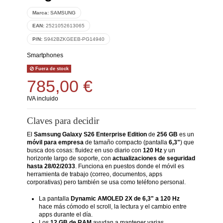
Marca:
SAMSUNG
EAN:
2521052613065
P/N:
S942BZKGEEB-PG14940
Smartphones
Fuera de stock
785,00 €
IVA incluido
Claves para decidir
El
Samsung Galaxy S26 Enterprise Edition
de
256 GB
es un
móvil para empresa
de tamaño compacto (pantalla
6,3"
) que
busca dos cosas: fluidez en uso diario con
120 Hz
y un
horizonte largo de soporte, con
actualizaciones de seguridad
hasta 28/02/2033
. Funciona en puestos donde el móvil es
herramienta de trabajo (correo, documentos, apps
corporativas) pero también se usa como teléfono personal.
La pantalla
Dynamic AMOLED 2X de 6,3" a 120 Hz
hace más cómodo el scroll, la lectura y el cambio entre
apps durante el día.
Los
12 GB de RAM
ayudan a mantener varias