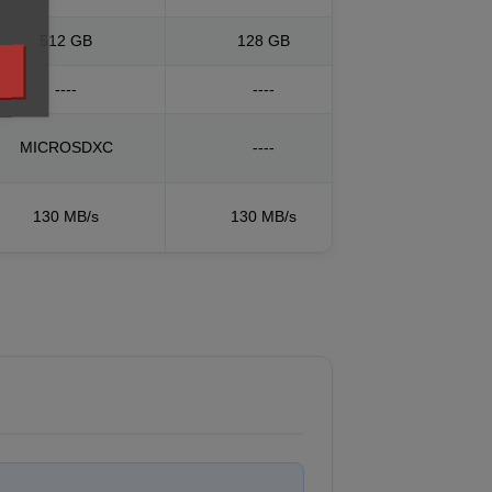
512 GB
128 GB
----
----
MICROSDXC
----
130 MB/s
130 MB/s