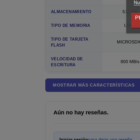
Nue
512 GB
ALMACENAMIENTO
P
UHS-I
TIPO DE MEMORIA
TIPO DE TARJETA
MICROSD
FLASH
VELOCIDAD DE
800 MB/s
ESCRITURA
MOSTRAR MÁS CARACTERÍSTICAS
Aún no hay reseñas.
Iniciar sesión
para dejar una reseña.