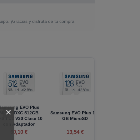
uipo. ¡Gracias y disfruta de tu compra!
Samsung EVO Plus
MicroSDXC 512GB
Samsung EVO Plus 128
S-I U3 V30 Clase 10
GB MicroSD
con Adaptador
60,10 €
13,54 €