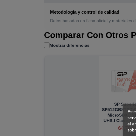
Metodología y control de calidad
Datos basados en ficha oficial y materiales d
Comparar Con Otros P
Mostrar diferencias
SP Superi
SP512GBSTXDV
Este
MicroSDXC 5
serv
UHS-I Clase 10
el a
64,70 €
sobr