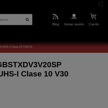
Blog
Iniciar sesión
Carrito
UHS-I Clase 10 V30 A1
2GBSTXDV3V20SP
HS-I Clase 10 V30