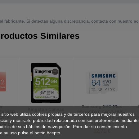
el fabricante. Si detectas alguna discrepancia, contacta con nuestro eq
roductos Similares
or
Samsung EVO Plus
Kingston Canvas
3V20SP
MicroSDXC 64GB UHS-I
 sitio web utiliza cookies propias y de terceros para mejorar nuestros
Select Plus SDXC
12GB
U3 V30 Clase 10 con
UH
icios y mostrarle publicidad relacionada con sus preferencias mediante
512GB UHS-I Clase 10
 V30 A1
Adaptador
nálisis de sus hábitos de navegación. Para dar su consentimiento
39,99 €
12,71 €
e su uso pulse el botón Acepto.