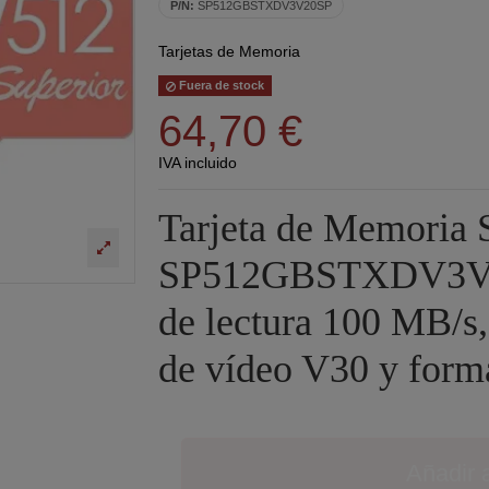
P/N:
SP512GBSTXDV3V20SP
Tarjetas de Memoria
Fuera de stock
64,70 €
IVA incluido
Tarjeta de Memoria 
SP512GBSTXDV3V20
de lectura 100 MB/s,
de vídeo V30 y for
Añadir a