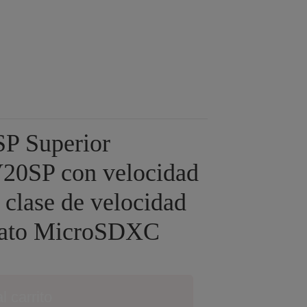
SP Superior
SP con velocidad
 clase de velocidad
mato MicroSDXC
l carrito