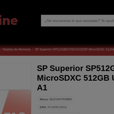
Tarjetas de Memoria
SP Superior SP512GBSTXDV3V20SP MicroSDXC 512GB 
SP Superior SP51
MicroSDXC 512GB U
A1
Marca:
SILICON POWER
EAN:
4713436128311