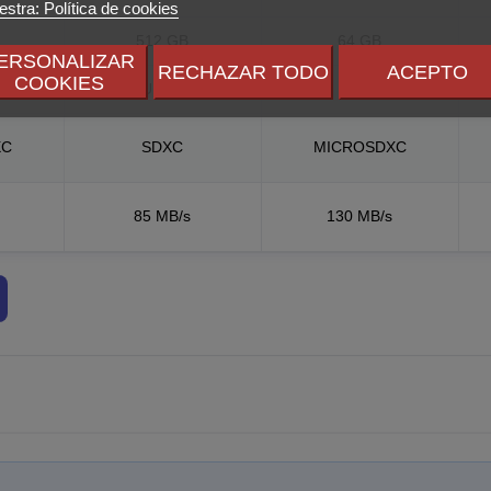
stra: Política de cookies
512 GB
64 GB
ERSONALIZAR
RECHAZAR TODO
ACEPTO
COOKIES
UHS-I
----
XC
SDXC
MICROSDXC
85 MB/s
130 MB/s