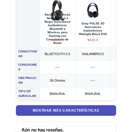
Steelseries Arctis
Nova 7P Gen 2
Negro Auriculares
Samsung G
Sony PULSE 3D
Inalámbricos
Buds L
Auriculares
Bluetooth y
Auricul
Inalámbricos
Wireless para
Inalámbr
Midnight Black PS5
Gaming con
Blanc
Cancelación de
245,00 €
94,01 €
92,95
Ruido
CONECTIVID
BLUETOOTH 5.0
INALAMBRICO
BLUETOOT
AD
CONEXIONE
----
----
USB 
S
OBSTRUCCI
36 Ohmios
----
----
ÓN
TIPO DE
BINAURAL
BINAURAL
BINAU
AURICULAR
MOSTRAR MÁS CARACTERÍSTICAS
Aún no hay reseñas.