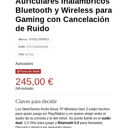
Auriculares Inalámbricos
Bluetooth y Wireless para
Gaming con Cancelación
de Ruido
Marca:
STEELSERIES
EAN:
5707119065658
P/N:
61744
Auriculares
Fuera de stock
245,00 €
IVA incluido
Claves para decidir
Los SteelSeries Arctis Nova 7P Wireless Gen 2 están hechos
para quien juega en PlayStation y no quiere elegir entre el
audio de la consola y el del móvil. Su punto fuerte es el
audio
dual
: 2,4 GHz para juego y
Bluetooth 5.0
para llamadas,
Discord o música en segundo plano.