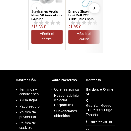
Steelseries Arctis
Energy Sistem
Corsair HS65
Nova 5X Auriculares
Lol&Roll POP
Wireless V2
Gaming
Auriculares para
Auriculares Ga
Inalámbricos
Niños Azules
Inalámbricos 7.1
Blancos
213,63 €
21,95 €
Negros
126,17 €
Añadir al
Añadir al
Añadir al
carrito
carrito
carrito
Información
Sobre Nosotros
Contacto
Términos y
Quienes somos
Hardware Online
condiciones
SL
Responsabilida
Aviso legal
d Social
Corporativa
Rúa San Roque,
Pago seguro
111, 27002 Lugo
Subvenciones
Política de
España
obtenidas
privacidad
982 22 40 30
Política de
cookies