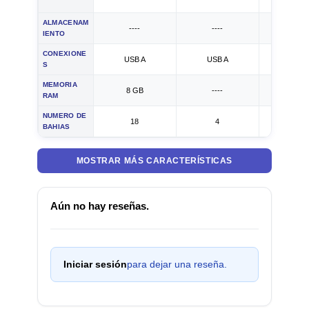
ALMACENAM
----
----
4000 
IENTO
CONEXIONE
USB A
USB A
USB 
S
MEMORIA
8 GB
----
2 GB
RAM
NUMERO DE
18
4
2
BAHIAS
MOSTRAR MÁS CARACTERÍSTICAS
Aún no hay reseñas.
Iniciar sesión
para dejar una reseña.