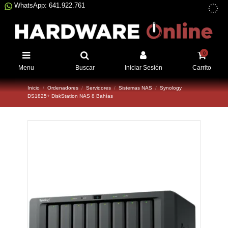
WhatsApp: 641.922.761
0
Menu
Buscar
Iniciar Sesión
Carrito
Inicio
Ordenadores
Servidores
Sistemas NAS
Synology
DS1825+ DiskStation NAS 8 Bahías