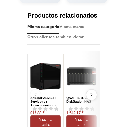
Productos relacionados
Misma categoria
Misma marca
Otros clientes tambien vieron
Asustor AS5404T
QNAP TS-873A-8G
Ugreen NASync
Servidor de
DiskStation NAS
DXP2800 Intel
Almacenamiento
N100/8GB DDR5
NAS Ethernet Negro
UGOS Pro Negr
613,88 €
1.542,17 €
NAS System 2
397,49 €
Bahías Compac
Añadir al
Añadir al
Añadir al
carrito
carrito
carrito