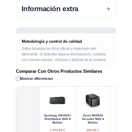
Información extra
Metodología y control de calidad
Datos basados en ficha oficial y materiales del
fabricante. Si detectas alguna discrepancia, contacta
con nuestro equipo. ¡Gracias y disfruta de tu compra!
Comparar Con Otros Productos Similares
Mostrar diferencias
Synology DS1825+
Zyxel NAS542
Qnap TS
DiskStation NAS 8
Servidor NAS 4
Servidor
Bahías
Bahías
1.979,95 €
325,00 €
277,53