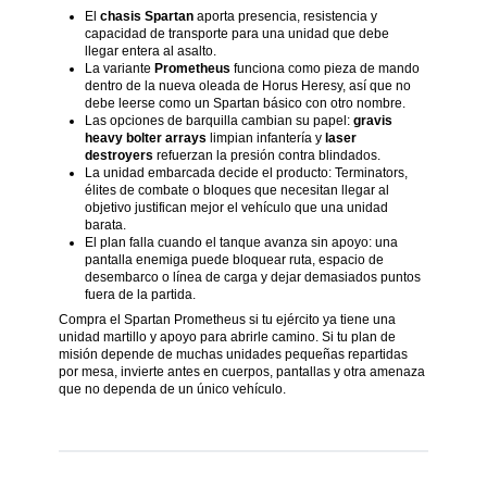
El
chasis Spartan
aporta presencia, resistencia y
capacidad de transporte para una unidad que debe
llegar entera al asalto.
La variante
Prometheus
funciona como pieza de mando
dentro de la nueva oleada de Horus Heresy, así que no
debe leerse como un Spartan básico con otro nombre.
Las opciones de barquilla cambian su papel:
gravis
heavy bolter arrays
limpian infantería y
laser
destroyers
refuerzan la presión contra blindados.
La unidad embarcada decide el producto: Terminators,
élites de combate o bloques que necesitan llegar al
objetivo justifican mejor el vehículo que una unidad
barata.
El plan falla cuando el tanque avanza sin apoyo: una
pantalla enemiga puede bloquear ruta, espacio de
desembarco o línea de carga y dejar demasiados puntos
fuera de la partida.
Compra el Spartan Prometheus si tu ejército ya tiene una
unidad martillo y apoyo para abrirle camino. Si tu plan de
misión depende de muchas unidades pequeñas repartidas
por mesa, invierte antes en cuerpos, pantallas y otra amenaza
que no dependa de un único vehículo.