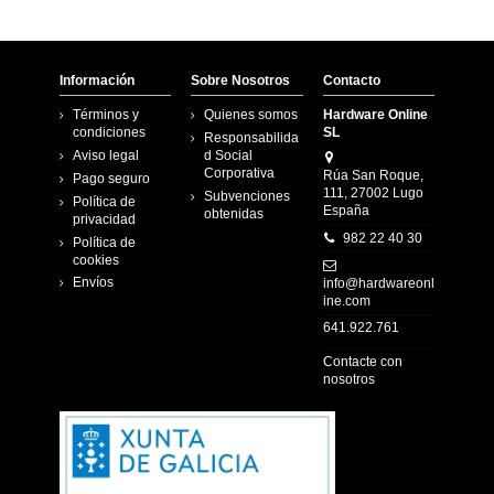
Información
Sobre Nosotros
Contacto
Términos y
Quienes somos
Hardware Online
condiciones
SL
Responsabilida
Aviso legal
d Social
Corporativa
Rúa San Roque,
Pago seguro
111, 27002 Lugo
Subvenciones
Política de
España
obtenidas
privacidad
982 22 40 30
Política de
cookies
Envíos
info@hardwareonl
ine.com
641.922.761
Contacte con
nosotros