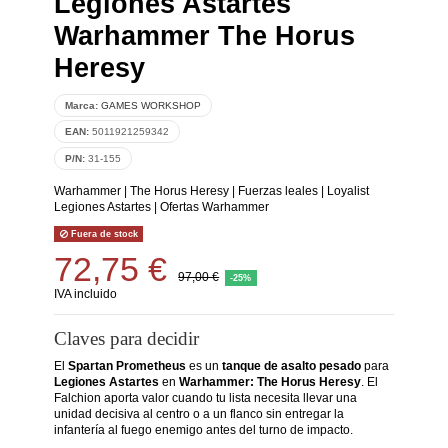
Legiones Astartes
Warhammer The Horus
Heresy
Marca:
GAMES WORKSHOP
EAN:
5011921259342
P/N:
31-155
Warhammer
|
The Horus Heresy
|
Fuerzas leales
|
Loyalist
Legiones Astartes
|
Ofertas Warhammer
Fuera de stock
72,75 €
97,00 €
-25%
IVA incluido
Claves para decidir
El
Spartan Prometheus
es un
tanque de asalto pesado
para
Legiones Astartes
en
Warhammer: The Horus Heresy
. El
Falchion aporta valor cuando tu lista necesita llevar una
unidad decisiva al centro o a un flanco sin entregar la
infantería al fuego enemigo antes del turno de impacto.