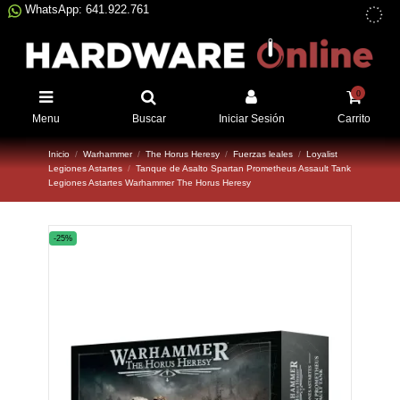
WhatsApp: 641.922.761
0
Menu
Buscar
Iniciar Sesión
Carrito
Inicio
Warhammer
The Horus Heresy
Fuerzas leales
Loyalist
Legiones Astartes
Tanque de Asalto Spartan Prometheus Assault Tank
Legiones Astartes Warhammer The Horus Heresy
-25%