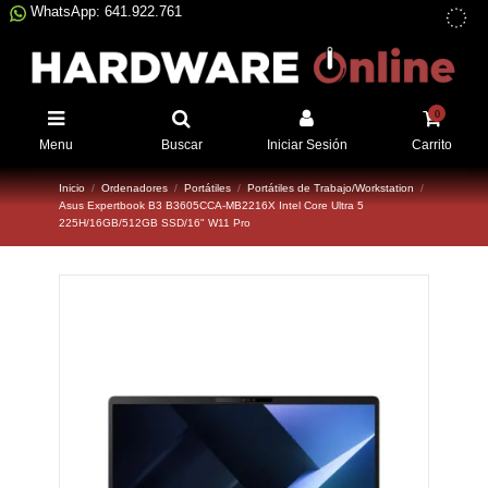
WhatsApp: 641.922.761
0
Menu
Buscar
Iniciar Sesión
Carrito
Inicio
Ordenadores
Portátiles
Portátiles de Trabajo/Workstation
Asus Expertbook B3 B3605CCA-MB2216X Intel Core Ultra 5
225H/16GB/512GB SSD/16" W11 Pro