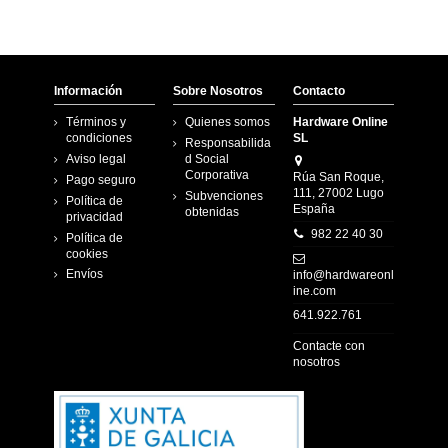
Información
Sobre Nosotros
Contacto
Términos y
Quienes somos
Hardware Online
condiciones
SL
Responsabilida
Aviso legal
d Social
Corporativa
Rúa San Roque,
Pago seguro
111, 27002 Lugo
Subvenciones
Política de
España
obtenidas
privacidad
982 22 40 30
Política de
cookies
Envíos
info@hardwareonl
ine.com
641.922.761
Contacte con
nosotros