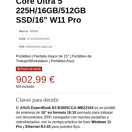
Core Ultra 5
225H/16GB/512GB
SSD/16" W11 Pro
Marca:
ASUS
EAN:
4711636463263
P/N:
90NX08N1-M02JJ0
Portátiles
|
Pantalla mayor de 15"
|
Portátiles de
Trabajo/Workstation
|
Portátiles Asus
Fuera de stock
902,99 €
IVA incluido
Claves para decidir
El
ASUS ExpertBook B3 B3605CCA-MB2216X
es un portátil
de empresa de
16" en formato 16:10
pensado para trabajar
con documentos, ERP, navegador con muchas pestañas y
videollamadas, con la ventaja práctica de traer
Windows 11
Pro
y
Ethernet RJ-45
para puestos fijos.