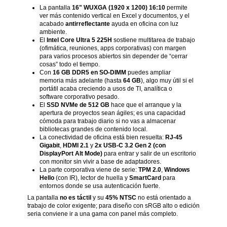
La pantalla
16" WUXGA (1920 x 1200) 16:10
permite
ver más contenido vertical en Excel y documentos, y el
acabado
antirreflectante
ayuda en oficina con luz
ambiente.
El
Intel Core Ultra 5 225H
sostiene multitarea de trabajo
(ofimática, reuniones, apps corporativas) con margen
para varios procesos abiertos sin depender de “cerrar
cosas” todo el tiempo.
Con
16 GB DDR5 en SO-DIMM
puedes ampliar
memoria más adelante (hasta
64 GB
), algo muy útil si el
portátil acaba creciendo a usos de TI, analítica o
software corporativo pesado.
El
SSD NVMe de 512 GB
hace que el arranque y la
apertura de proyectos sean ágiles; es una capacidad
cómoda para trabajo diario si no vas a almacenar
bibliotecas grandes de contenido local.
La conectividad de oficina está bien resuelta:
RJ-45
Gigabit
,
HDMI 2.1
y
2x USB-C 3.2 Gen 2 (con
DisplayPort Alt Mode)
para entrar y salir de un escritorio
con monitor sin vivir a base de adaptadores.
La parte corporativa viene de serie:
TPM 2.0
,
Windows
Hello
(con IR), lector de huella y
SmartCard
para
entornos donde se usa autenticación fuerte.
La pantalla
no es táctil
y su
45% NTSC
no está orientado a
trabajo de color exigente; para diseño con sRGB alto o edición
seria conviene ir a una gama con panel más completo.