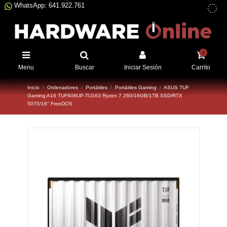
WhatsApp: 641.922.761
0
Menu
Buscar
Iniciar Sesión
Carrito
Inicio
Ordenadores
Portátiles
Portátiles Gaming
ASUS TUF
Gaming A16 TUF608UP-TU163 Ryzen 7 260/16GB/1TB SSD/RTX
5070/16" FreeDOS