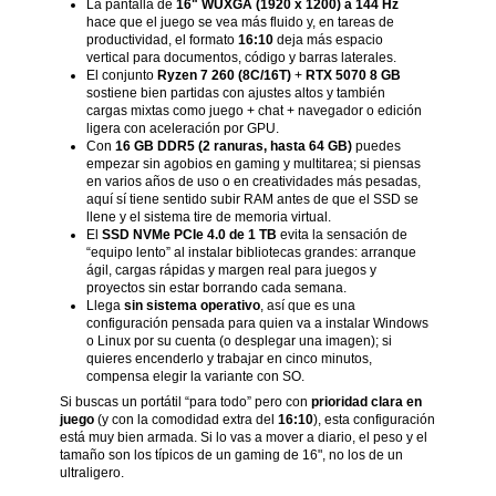
La pantalla de
16" WUXGA (1920 x 1200) a 144 Hz
hace que el juego se vea más fluido y, en tareas de
productividad, el formato
16:10
deja más espacio
vertical para documentos, código y barras laterales.
El conjunto
Ryzen 7 260 (8C/16T)
+
RTX 5070 8 GB
sostiene bien partidas con ajustes altos y también
cargas mixtas como juego + chat + navegador o edición
ligera con aceleración por GPU.
Con
16 GB DDR5 (2 ranuras, hasta 64 GB)
puedes
empezar sin agobios en gaming y multitarea; si piensas
en varios años de uso o en creatividades más pesadas,
aquí sí tiene sentido subir RAM antes de que el SSD se
llene y el sistema tire de memoria virtual.
El
SSD NVMe PCIe 4.0 de 1 TB
evita la sensación de
“equipo lento” al instalar bibliotecas grandes: arranque
ágil, cargas rápidas y margen real para juegos y
proyectos sin estar borrando cada semana.
Llega
sin sistema operativo
, así que es una
configuración pensada para quien va a instalar Windows
o Linux por su cuenta (o desplegar una imagen); si
quieres encenderlo y trabajar en cinco minutos,
compensa elegir la variante con SO.
Si buscas un portátil “para todo” pero con
prioridad clara en
juego
(y con la comodidad extra del
16:10
), esta configuración
está muy bien armada. Si lo vas a mover a diario, el peso y el
tamaño son los típicos de un gaming de 16", no los de un
ultraligero.