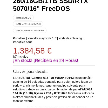
260/16GB/1TB SSD/RTX
5070/16" FreeDOS
Marca:
ASUS
EAN:
4711636497220
P/N:
90NR0KT1-M00BR0
Portátiles
|
Pantalla mayor de 15"
|
Portátiles Gaming
|
Portátiles Asus
1.384,58 €
IVA incluido
¡En stock! ¡Recíbelo en 24 Horas!
Claves para decidir
El
ASUS TUF Gaming A16 TUF608UP-TU163
es un portátil
gaming de 16 pulgadas pensado para quien quiere jugar en
serio y, al mismo tiempo, tener un equipo solvente para
estudio o trabajo en casa. La combinación de
panel WUXGA
144 Hz (16:10)
,
Ryzen 7 260
y
RTX 5070 8 GB
está enfocada
a ofrecer buena fluidez y potencia gráfica sin depender de un
monitor externo.