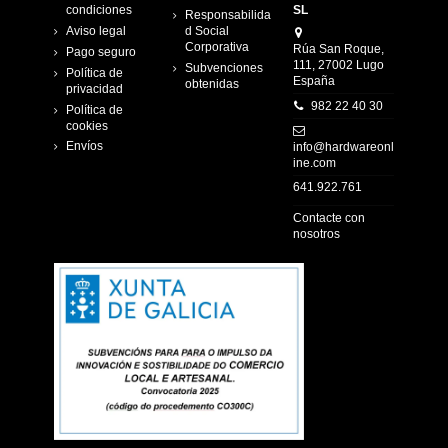
condiciones
SL
Responsabilida
Aviso legal
d Social
Corporativa
Rúa San Roque,
Pago seguro
111, 27002 Lugo
Subvenciones
Política de
España
obtenidas
privacidad
982 22 40 30
Política de
cookies
Envíos
info@hardwareonl
ine.com
641.922.761
Contacte con
nosotros