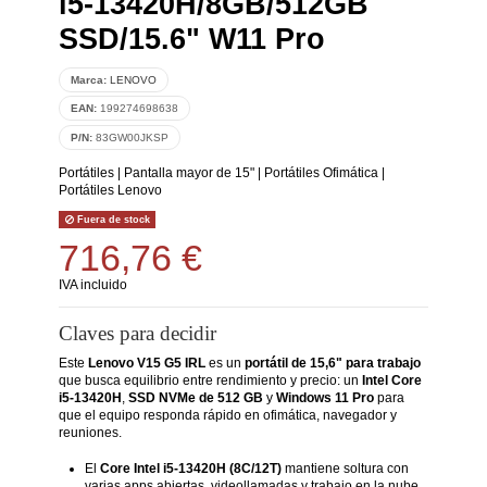
i5-13420H/8GB/512GB
SSD/15.6" W11 Pro
Marca:
LENOVO
EAN:
199274698638
P/N:
83GW00JKSP
Portátiles
|
Pantalla mayor de 15"
|
Portátiles Ofimática
|
Portátiles Lenovo
Fuera de stock
716,76 €
IVA incluido
Claves para decidir
Este
Lenovo V15 G5 IRL
es un
portátil de 15,6" para trabajo
que busca equilibrio entre rendimiento y precio: un
Intel Core
i5-13420H
,
SSD NVMe de 512 GB
y
Windows 11 Pro
para
que el equipo responda rápido en ofimática, navegador y
reuniones.
El
Core Intel i5-13420H (8C/12T)
mantiene soltura con
varias apps abiertas, videollamadas y trabajo en la nube