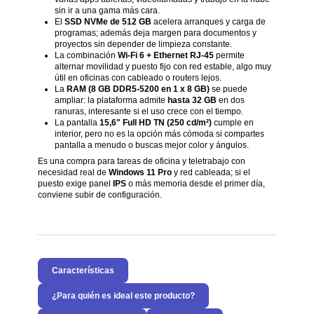
sin ir a una gama más cara.
El
SSD NVMe de 512 GB
acelera arranques y carga de
programas; además deja margen para documentos y
proyectos sin depender de limpieza constante.
La combinación
Wi-Fi 6 + Ethernet RJ-45
permite
alternar movilidad y puesto fijo con red estable, algo muy
útil en oficinas con cableado o routers lejos.
La
RAM (8 GB DDR5-5200 en 1 x 8 GB)
se puede
ampliar: la plataforma admite
hasta 32 GB
en dos
ranuras, interesante si el uso crece con el tiempo.
La pantalla
15,6" Full HD TN (250 cd/m²)
cumple en
interior, pero no es la opción más cómoda si compartes
pantalla a menudo o buscas mejor color y ángulos.
Es una compra para tareas de oficina y teletrabajo con
necesidad real de
Windows 11 Pro
y red cableada; si el
puesto exige panel
IPS
o más memoria desde el primer día,
conviene subir de configuración.
Características
¿Para quién es ideal este producto?