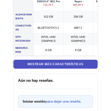
SSD/15.6" W11 Pro
Negro
SSD/15.6" 
716,76 €
385,00 €
415,00
ALMACENAM
512 GB
256 GB
512 G
IENTO
CONECTIVID
BLUETOOTH 5.2
WIFI 2
WIFI 
AD
GPU
INTEL UHD
INTEL UHD
INTEL 
INTEGRADA
GRAPHICS
GRAPHICS
GRAPH
MEMORIA
8 GB
8 GB
8 GB
RAM
MOSTRAR MÁS CARACTERÍSTICAS
Aún no hay reseñas.
Iniciar sesión
para dejar una reseña.