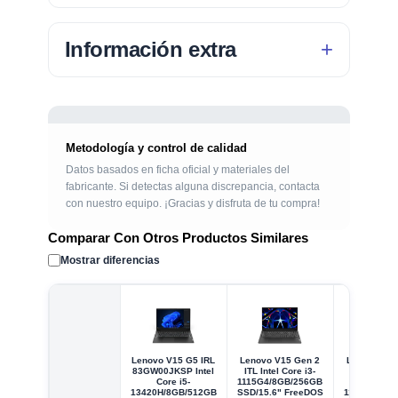
Información extra
Metodología y control de calidad
Datos basados en ficha oficial y materiales del
fabricante. Si detectas alguna discrepancia, contacta
con nuestro equipo. ¡Gracias y disfruta de tu compra!
Comparar Con Otros Productos Similares
Mostrar diferencias
Lenovo V15 G5 IRL
Lenovo V15 Gen 2
Lenovo V15
83GW00JKSP Intel
ITL Intel Core i3-
ITL 82KB0
Core i5-
1115G4/8GB/256GB
Intel Cor
13420H/8GB/512GB
SSD/15.6" FreeDOS
1115G4/8GB