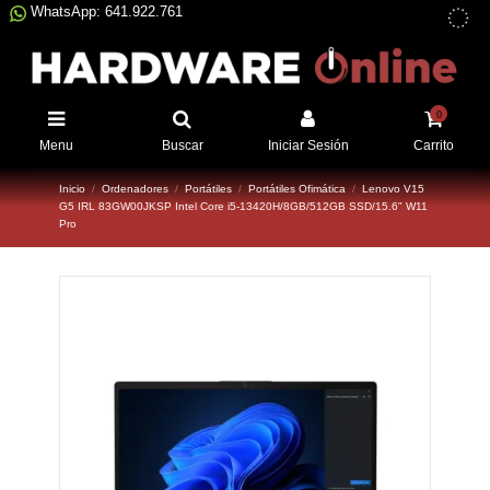
WhatsApp: 641.922.761
0
Menu
Buscar
Iniciar Sesión
Carrito
Inicio
Ordenadores
Portátiles
Portátiles Ofimática
Lenovo V15
G5 IRL 83GW00JKSP Intel Core i5-13420H/8GB/512GB SSD/15.6" W11
Pro