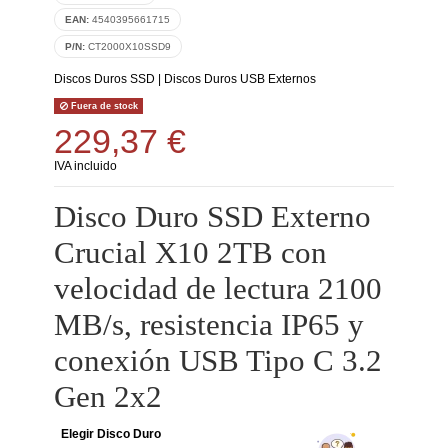
EAN:
4540395661715
P/N:
CT2000X10SSD9
Discos Duros SSD
|
Discos Duros USB Externos
Fuera de stock
229,37 €
IVA incluido
Disco Duro SSD Externo
Crucial X10 2TB con
velocidad de lectura 2100
MB/s, resistencia IP65 y
conexión USB Tipo C 3.2
Gen 2x2
Elegir Disco Duro