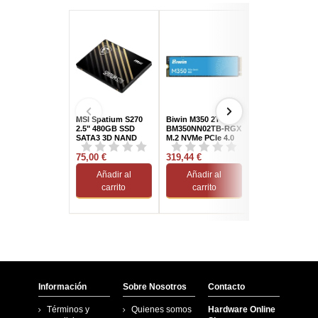
MSI Spatium S270
Biwin M350 2TB
WD Black SN810
2.5" 480GB SSD
BM350NN02TB-RGX
SSD 2TB NVMe 
SATA3 3D NAND
M.2 NVMe PCIe 4.0
5.0 Gen5x4 3D
5200 MB/s de Alto
NAND M.2
75,00 €
Rendimiento
319,44 €
532,15 €
Añadir al
Añadir al
Añadir al
carrito
carrito
carrito
Información
Sobre Nosotros
Contacto
Términos y
Quienes somos
Hardware Online