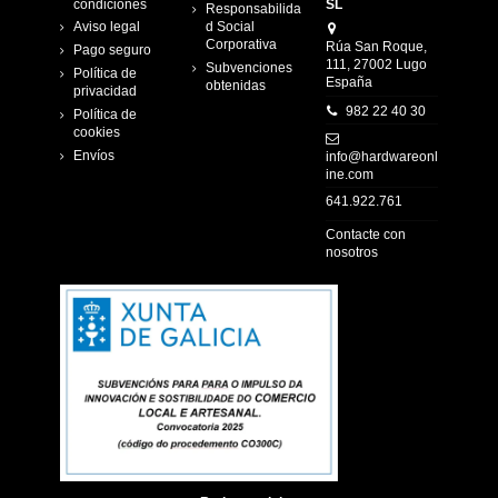
condiciones
SL
Responsabilida
Aviso legal
d Social
Corporativa
Rúa San Roque,
Pago seguro
111, 27002 Lugo
Subvenciones
Política de
España
obtenidas
privacidad
982 22 40 30
Política de
cookies
Envíos
info@hardwareonl
ine.com
641.922.761
Contacte con
nosotros